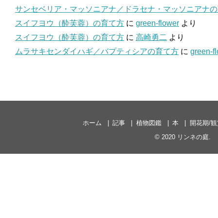
サンセベリア・マッソニアナ／ドラセナ・マッソニアナの
スイフヨウ（酔芙蓉）の育て方
に
green-flower
より
スイフヨウ（酔芙蓉）の育て方
に
高崎勇二
より
ムラサキセンダイハギ／バプティシアの育て方
に
green-f
ホーム
記事
植物図鑑
本
開花期/
© 2020
リンネの庭
.