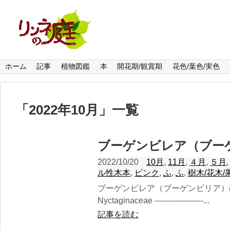
ホーム
記事
植物図鑑
本
開花期/観賞期
花色/葉色/実色
「
2022年10月
」
一覧
ブーゲンビレア（ブー
2022/10/20
10月
,
11月
,
４月
,
５月
ル性木本
,
ピンク
,
ふ
,
ふ
,
樹木/花木/
ブーゲンビレア（ブーゲンビリア）
Nyctaginaceae -------------------...
記事を読む