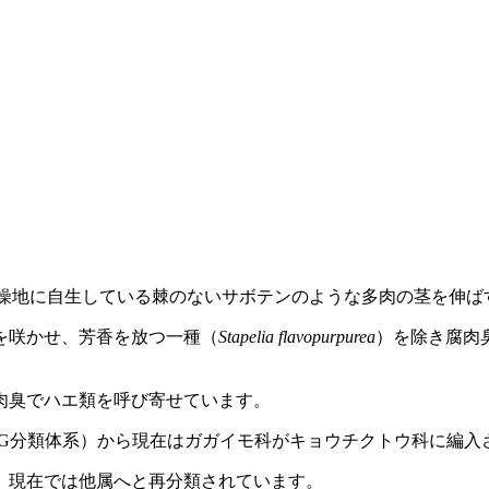
燥地に自生している棘のないサボテンのような多肉の茎を伸ば
を咲かせ、芳香を放つ一種（
Stapelia flavopurpurea
）を除き腐肉臭を
肉臭でハエ類を呼び寄せています。
PG分類体系）から現在はガガイモ科がキョウチクトウ科に編入
、現在では他属へと再分類されています。