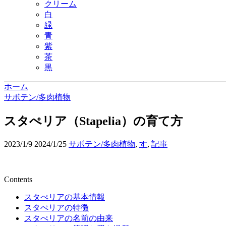
クリーム
白
緑
青
紫
茶
黒
ホーム
サボテン/多肉植物
スタぺリア（Stapelia）の育て方
2023/1/9
2024/1/25
サボテン/多肉植物
,
す
,
記事
Contents
スタぺリアの基本情報
スタぺリアの特徴
スタぺリアの名前の由来