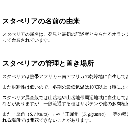
スタぺリアの名前の由来
スタぺリアの属名は、発見と最初の記述者とみられるオランダ共和国の
って命名されています。
スタぺリアの管理と置き場所
スタぺリアは熱帯アフリカ～南アフリカの乾燥地に自生して
また耐寒性は低いので、冬期の最低気温は10℃以上（種によ
スタぺリア属全般では山岳地や山岳地帯周辺地域に自生して
などがありますが、一般流通する種はサボテンや他の多肉植
また「犀角（
S. hirsuta
）」や「王犀角（
S. gigantea
）」等の種
れる場所では開花できないことがあります。