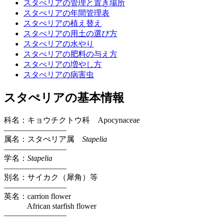
スタぺリアの管理と置き場所
スタぺリアの年間管理表
スタぺリアの植え替え
スタぺリアの用土の選び方
スタぺリアの水やり
スタぺリアの肥料の与え方
スタぺリアの増やし方
スタぺリアの病害虫
スタぺリアの基本情報
科名：キョウチクトウ科 Apocynaceae
————————
属名：スタぺリア属
Stapelia
————————
学名：
Stapelia
————————
別名：サイカク（犀角）等
————————
英名：carrion flower
African starfish flower
————————