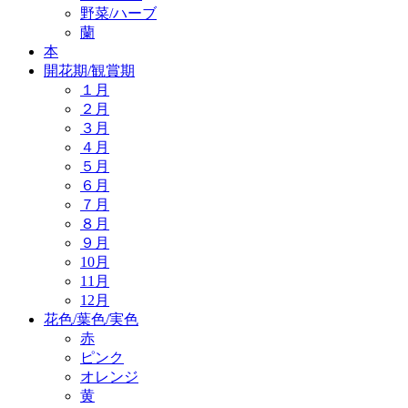
野菜/ハーブ
蘭
本
開花期/観賞期
１月
２月
３月
４月
５月
６月
７月
８月
９月
10月
11月
12月
花色/葉色/実色
赤
ピンク
オレンジ
黄