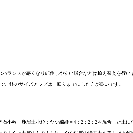
株のバランスが悪くなり転倒しやすい場合などは植え替えを行い
ので、鉢のサイズアップは一回りまでにした方が良いです。
石小粒：鹿沼土小粒：ヤシ繊維＝4：2：2：2を混合した土に
土のような土質のものよりは、やや砂質の培養土を選んだ方が