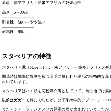
原産：南アフリカ～熱帯アフリカの乾燥地帯
————————
高さ：5～30㎝
————————
耐暑性：強い～やや強い
————————
耐寒性：弱い
————————
スタぺリアの特徴
スタぺリア属（
Stapelia
）は、南アフリカ～熱帯アフリカの乾
開花時は地際に異臭を放つ産毛に覆われた星形の特徴的な花
れいています。
スタぺリアはハエ類を花粉媒介者としていて、自生地では腐
以前はガガイモ科にでしたが、分子系統学的アプローチ（A
またアジア・ラテンアメリカ原産の種が含まれていましたが