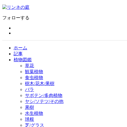
フォローする
ホーム
記事
植物図鑑
草花
観葉植物
食虫植物
樹木/花木/果樹
バラ
サボテン/多肉植物
ヤシ/ソテツ/その他
果樹
水生植物
球根
芝/グラス