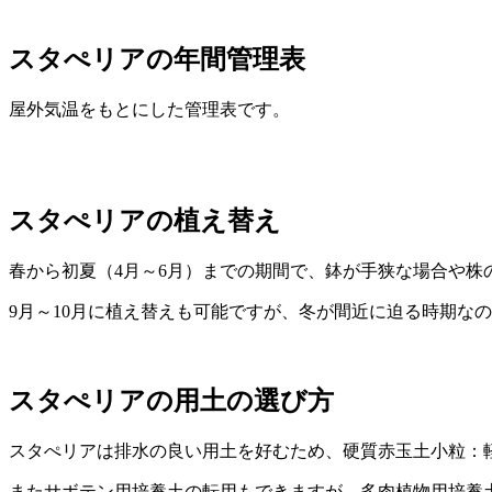
スタぺリアの年間管理表
屋外気温をもとにした管理表です。
スタぺリアの植え替え
春から初夏（4月～6月）までの期間で、鉢が手狭な場合や
9月～10月に植え替えも可能ですが、冬が間近に迫る時期な
スタぺリアの用土の選び方
スタぺリアは排水の良い用土を好むため、硬質赤玉土小粒：軽
またサボテン用培養土の転用もできますが、多肉植物用培養