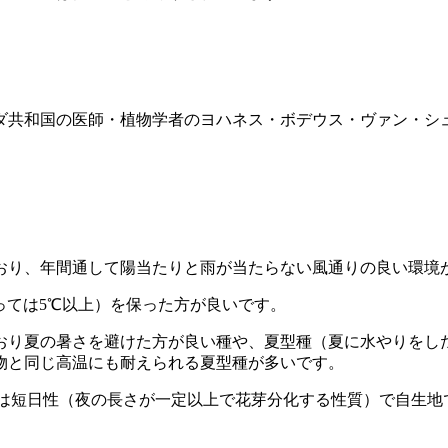
医師・植物学者のヨハネス・ボデウス・ヴァン・シュタペル（Johan
おり、年間通して陽当たりと雨が当たらない風通りの良い環境
っては5℃以上）を保った方が良いです。
おり夏の暑さを避けた方が良い種や、夏型種（夏に水やりをし
物と同じ高温にも耐えられる夏型種が多いです。
は短日性（夜の長さが一定以上で花芽分化する性質）で自生地