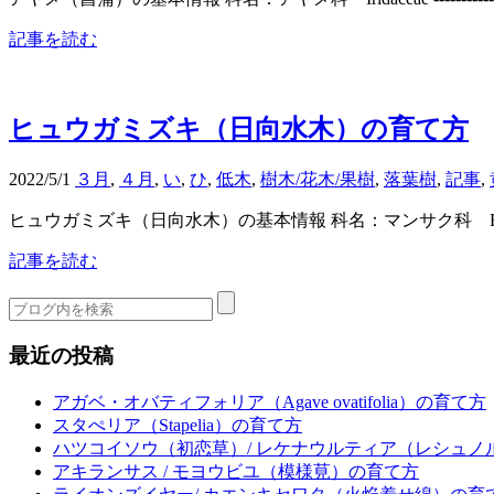
記事を読む
ヒュウガミズキ（日向水木）の育て方
2022/5/1
３月
,
４月
,
い
,
ひ
,
低木
,
樹木/花木/果樹
,
落葉樹
,
記事
,
ヒュウガミズキ（日向水木）の基本情報 科名：マンサク科 Hamamelidaceae -
記事を読む
最近の投稿
アガベ・オバティフォリア（Agave ovatifolia）の育て方
スタぺリア（Stapelia）の育て方
ハツコイソウ（初恋草）/ レケナウルティア（レシュノ
アキランサス / モヨウビユ（模様莧）の育て方