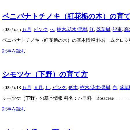
ベニバナトチノキ（紅花栃の木）の育
2022/5/25
５月
,
ピンク
,
へ
,
樹木/花木/果樹
,
紅
,
落葉樹
,
記事
,
高
ベニバナトチノキ（紅花栃の木）の基本情報 科名：ムクロジ科 Sapindaceae --
記事を読む
シモツケ（下野）の育て方
2022/5/18
５月
,
６月
,
し
,
ピンク
,
低木
,
樹木/花木/果樹
,
白
,
落葉
シモツケ（下野）の基本情報 科名：バラ科 Rosaceae -------------
記事を読む