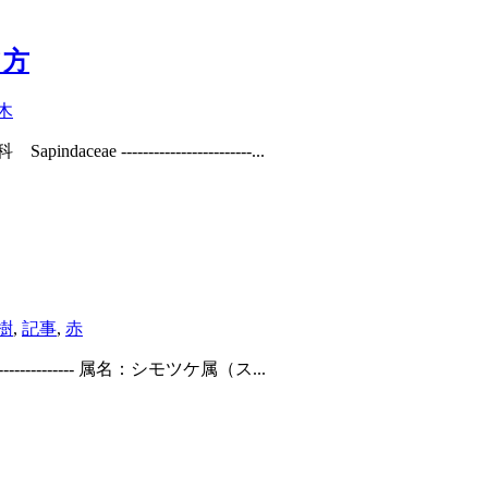
て方
木
----------------------...
樹
,
記事
,
赤
----------- 属名：シモツケ属（ス...