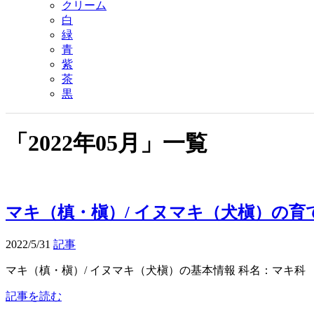
クリーム
白
緑
青
紫
茶
黒
「
2022年05月
」
一覧
マキ（槙・槇）/ イヌマキ（犬槇）の育
2022/5/31
記事
マキ（槙・槇）/ イヌマキ（犬槇）の基本情報 科名：マキ科 Podocarpaceae -
記事を読む