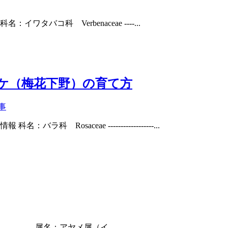
：イワタバコ科 Verbenaceae ----...
ツケ（梅花下野）の育て方
事
osaceae ------------------...
----------- 属名：アヤメ属（イ...