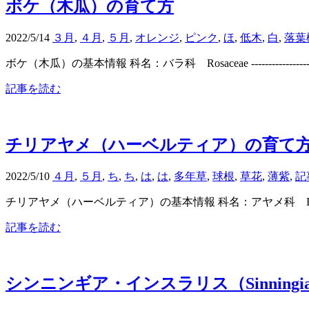
ボケ（木瓜）の育て方
2022/5/14
３月
,
４月
,
５月
,
オレンジ
,
ピンク
,
ほ
,
低木
,
白
,
落葉
ボケ（木瓜）の基本情報 科名：バラ科 Rosaceae ------------------
記事を読む
チリアヤメ（ハーベルティア）の育て
2022/5/10
４月
,
５月
,
ち
,
ち
,
は
,
は
,
多年草
,
球根
,
草花
,
薄紫
,
記
チリアヤメ（ハーベルティア）の基本情報 科名：アヤメ科 Iridaceae ------
記事を読む
シンニンギア・インスラリス（Sinningia i