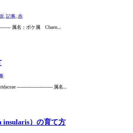
樹
,
記事
,
赤
------ 属名：ボケ属 Chaen...
方
事
------------------ 属名...
nsularis）の育て方