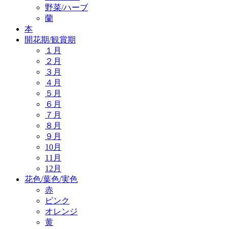
野菜/ハーブ
蘭
本
開花期/観賞期
１月
２月
３月
４月
５月
６月
７月
８月
９月
10月
11月
12月
花色/葉色/実色
赤
ピンク
オレンジ
黄