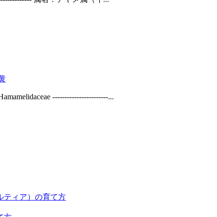
黄
----------------------...
ルティア）の育て方