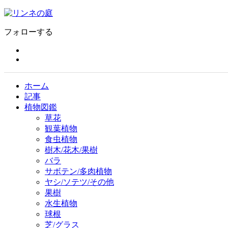
フォローする
ホーム
記事
植物図鑑
草花
観葉植物
食虫植物
樹木/花木/果樹
バラ
サボテン/多肉植物
ヤシ/ソテツ/その他
果樹
水生植物
球根
芝/グラス