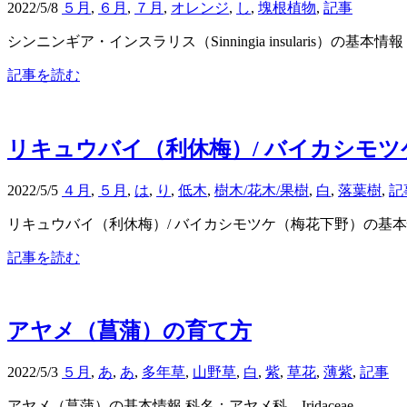
2022/5/8
５月
,
６月
,
７月
,
オレンジ
,
し
,
塊根植物
,
記事
シンニンギア・インスラリス（Sinningia insularis）の基本情報 科名
記事を読む
リキュウバイ（利休梅）/ バイカシモ
2022/5/5
４月
,
５月
,
は
,
り
,
低木
,
樹木/花木/果樹
,
白
,
落葉樹
,
記
リキュウバイ（利休梅）/ バイカシモツケ（梅花下野）の基本情報 科名：バラ科 R
記事を読む
アヤメ（菖蒲）の育て方
2022/5/3
５月
,
あ
,
あ
,
多年草
,
山野草
,
白
,
紫
,
草花
,
薄紫
,
記事
アヤメ（菖蒲）の基本情報 科名：アヤメ科 Iridaceae -------------