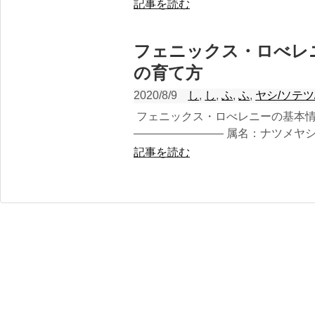
記事を読む
フェニックス・ロべレ
の育て方
2020/8/9
し
,
し
,
ふ
,
ふ
,
ヤシ/ソテツ
フェニックス・ロべレニーの基本情報 
———————— 属名：ナツメヤシ属 P
記事を読む