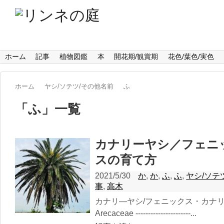
ホーム
記事
植物図鑑
本
開花期/観賞期
花色/葉色/実色
ホーム
ヤシ/ソテツ/その他名前
ふ
「
ふ
」
一覧
カナリーヤシ／フェニ
スの育て方
2021/5/30
か
,
か
,
ふ
,
ふ
,
ヤシ/ソテ
事
,
高木
カナリ―ヤシ/フェニックス・カナ
Arecaceae ----------------------...