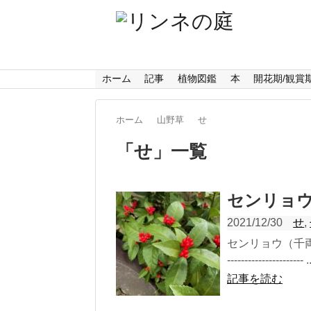
ホーム
記事
植物図鑑
本
開花期/観賞
ホーム
山野草
せ
「
せ
」
一覧
センリョ
2021/12/30
せ
,
センリョウ（千両）
---------------------- .
記事を読む