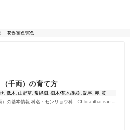
期
花色/葉色/実色
ウ（千両）の育て方
せ
,
低木
,
山野草
,
常緑樹
,
樹木/花木/果樹
,
記事
,
赤
,
黄
の基本情報 科名：センリョウ科 Chloranthaceae --
..