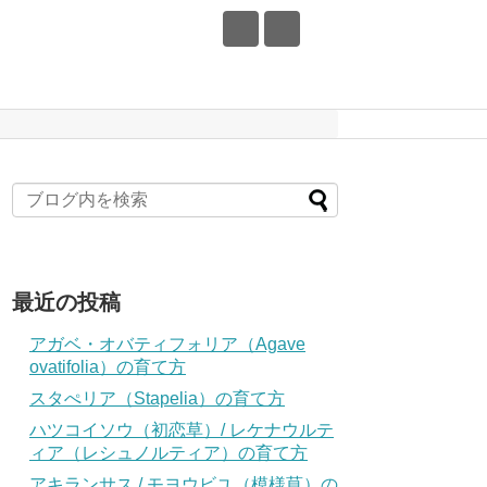
最近の投稿
アガベ・オバティフォリア（Agave
ovatifolia）の育て方
スタぺリア（Stapelia）の育て方
ハツコイソウ（初恋草）/ レケナウルテ
ィア（レシュノルティア）の育て方
アキランサス / モヨウビユ（模様莧）の