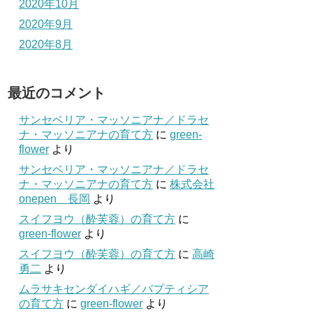
2020年10月
2020年9月
2020年8月
最近のコメント
サンセベリア・マッソニアナ／ドラセ
ナ・マッソニアナの育て方
に
green-
flower
より
サンセベリア・マッソニアナ／ドラセ
ナ・マッソニアナの育て方
に
株式会社
onepen 長岡
より
スイフヨウ（酔芙蓉）の育て方
に
green-flower
より
スイフヨウ（酔芙蓉）の育て方
に
高崎
勇二
より
ムラサキセンダイハギ／バプティシア
の育て方
に
green-flower
より