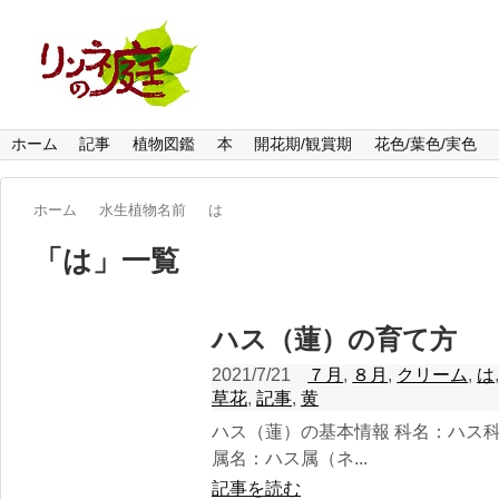
ホーム
記事
植物図鑑
本
開花期/観賞期
花色/葉色/実色
ホーム
水生植物名前
は
「
は
」
一覧
ハス（蓮）の育て方
2021/7/21
７月
,
８月
,
クリーム
,
は
草花
,
記事
,
黄
ハス（蓮）の基本情報 科名：ハス科 Nelumbona
属名：ハス属（ネ...
記事を読む