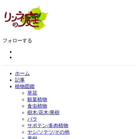
フォローする
ホーム
記事
植物図鑑
草花
観葉植物
食虫植物
樹木/花木/果樹
バラ
サボテン/多肉植物
ヤシ/ソテツ/その他
果樹