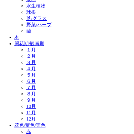
水生植物
球根
芝/グラス
野菜/ハーブ
蘭
本
開花期/観賞期
１月
２月
３月
４月
５月
６月
７月
８月
９月
10月
11月
12月
花色/葉色/実色
赤