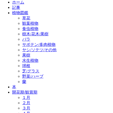
ホーム
記事
植物図鑑
草花
観葉植物
食虫植物
樹木/花木/果樹
バラ
サボテン/多肉植物
ヤシ/ソテツ/その他
果樹
水生植物
球根
芝/グラス
野菜/ハーブ
蘭
本
開花期/観賞期
１月
２月
３月