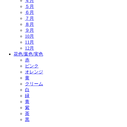
４月
５月
６月
７月
８月
９月
10月
11月
12月
花色/葉色/実色
赤
ピンク
オレンジ
黄
クリーム
白
緑
青
紫
茶
黒