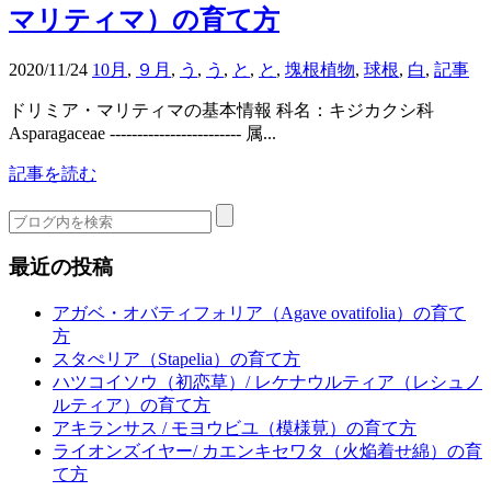
マリティマ）の育て方
2020/11/24
10月
,
９月
,
う
,
う
,
と
,
と
,
塊根植物
,
球根
,
白
,
記事
ドリミア・マリティマの基本情報 科名：キジカクシ科
Asparagaceae ------------------------ 属...
記事を読む
最近の投稿
アガベ・オバティフォリア（Agave ovatifolia）の育て
方
スタぺリア（Stapelia）の育て方
ハツコイソウ（初恋草）/ レケナウルティア（レシュノ
ルティア）の育て方
アキランサス / モヨウビユ（模様莧）の育て方
ライオンズイヤー/ カエンキセワタ（火焔着せ綿）の育
て方