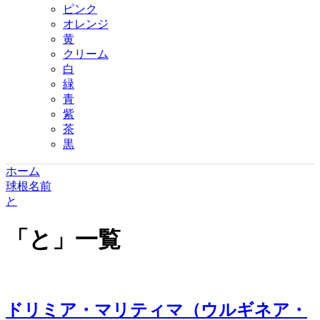
ピンク
オレンジ
黄
クリーム
白
緑
青
紫
茶
黒
ホーム
球根名前
と
「
と
」
一覧
ドリミア・マリティマ（ウルギネア・