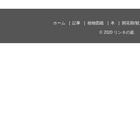
ホーム
記事
植物図鑑
本
開花期/
© 2020
リンネの庭
.