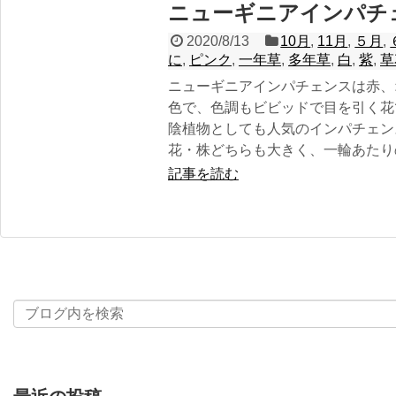
ニューギニアインパチ
2020/8/13
10月
,
11月
,
５月
,
に
,
ピンク
,
一年草
,
多年草
,
白
,
紫
,
草
ニューギニアインパチェンスは赤、
色で、色調もビビッドで目を引く花
陰植物としても人気のインパチェン
花・株どちらも大きく、一輪あたり
記事を読む