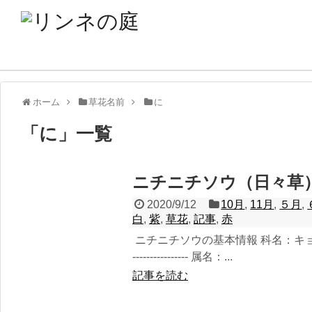
ホーム
草花名前
に
「
に
」
一覧
ニチニチソウ（日々草
2020/9/12
10月
,
11月
,
５月
,
白
,
紫
,
草花
,
記事
,
赤
ニチニチソウの基本情報 科名：キョウチクト
---------------- 属名：...
記事を読む