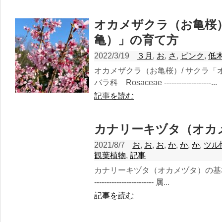
オカメザクラ（お亀桜）
亀）」の育て方
2022/3/19
３月
,
お
,
さ
,
ピンク
,
低
オカメザクラ（お亀桜）/ サクラ「
バラ科 Rosaceae -------------------...
記事を読む
カナリーキヅタ（オカ
2021/8/7
お
,
お
,
お
,
か
,
か
,
か
,
ツル
観葉植物
,
記事
カナリーキヅタ（オカメヅタ）の基本情報
------------------------ 属...
記事を読む