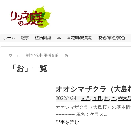
ホーム
記事
植物図鑑
本
開花期/観賞期
花色/葉色/実色
ホーム
樹木/花木/果樹名前
お
「
お
」
一覧
オオシマザクラ（大島
2022/4/24
３月
,
４月
,
お
,
さ
,
樹木/
オオシマザクラ（大島桜）の基本情報 科名：バ
------------- 属名：ケラス...
記事を読む