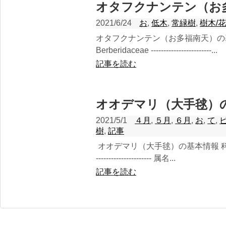
オタフクナンテン（お
2021/6/24
お
,
低木
,
常緑樹
,
樹木/
オタフクナンテン（お多福南天）
Berberidaceae ------------------------...
記事を読む
オオデマリ（大手毬）
2021/5/1
４月
,
５月
,
６月
,
お
,
て
,
樹
,
記事
オオデマリ（大手毬）の基本情報 科名：
---------------------- 属名...
記事を読む