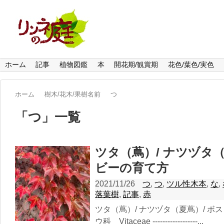
ホーム
記事
植物図鑑
本
開花期/観賞期
花色/葉色/実色
ホーム
樹木/花木/果樹名前
つ
「
つ
」
一覧
ツタ（蔦）/ ナツヅタ
ビーの育て方
2021/11/26
つ
,
つ
,
ツル性木本
,
な
,
落葉樹
,
記事
,
赤
ツタ（蔦）/ ナツヅタ（夏蔦）/ ボ
ウ科 Vitaceae ------------------...