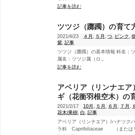
記事を読む
ツツジ（躑躅）の育て
2021/4/23
４月
,
５月
,
つ
,
ピンク
,
紫
,
記事
ツツジ（躑躅）の基本情報 科名：ツツジ科 Ericac
属名：ツツジ属（ロ...
記事を読む
アベリア（リンナエア
ギ（花衝羽根空木）の
2021/2/17
10月
,
５月
,
６月
,
７月
,
花木/果樹
,
白
,
記事
アベリア（リンナエア）/ハナツク
ラ科 Caprifoliaceae （または