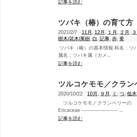
記事を読む
ツバキ（椿）の育て方
2021/2/7
11月
,
12月
,
１月
,
２月
,
３
樹木/花木/果樹
,
白
,
記事
,
赤
,
黄
ツバキ（椿）の基本情報 科名：ツバキ科 Theace
属名：ツバキ属（カメ...
記事を読む
ツルコケモモ／クラン
2020/10/22
10月
,
９月
,
く
,
つ
,
低木
ツルコケモモ／クランベリーの 
Ericaceae ------------------------ ...
記事を読む