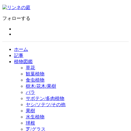
フォローする
ホーム
記事
植物図鑑
草花
観葉植物
食虫植物
樹木/花木/果樹
バラ
サボテン/多肉植物
ヤシ/ソテツ/その他
果樹
水生植物
球根
芝/グラス