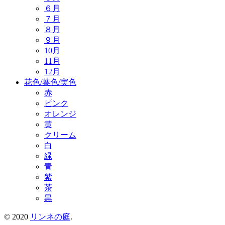
６月
７月
８月
９月
10月
11月
12月
花色/葉色/実色
赤
ピンク
オレンジ
黄
クリーム
白
緑
青
紫
茶
黒
© 2020
リンネの庭
.