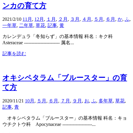
ンカの育て方
2021/2/10
11月
,
12月
,
１月
,
２月
,
３月
,
４月
,
５月
,
６月
,
か
,
ふ
,
一年草
,
二年草
,
草花
,
記事
,
黄
カレンデュラ「冬知らず」の基本情報 科名：キク科
Asteraceae ------------------------ 属名...
記事を読む
オキシペタラム「ブルースター」の育
て方
2020/11/21
10月
,
５月
,
６月
,
７月
,
９月
,
お
,
ふ
,
多年草
,
草花
,
記事
,
青
オキシペタラム「ブルースター」の基本情報 科名：キョ
ウチクトウ科 Apocynaceae --------------------...