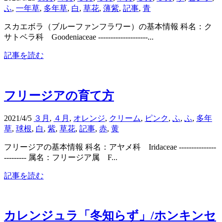
ふ
,
一年草
,
多年草
,
白
,
草花
,
薄紫
,
記事
,
青
スカエボラ（ブルーファンフラワー）の基本情報 科名：ク
サトベラ科 Goodeniaceae --------------------...
記事を読む
フリージアの育て方
2021/4/5
３月
,
４月
,
オレンジ
,
クリーム
,
ピンク
,
ふ
,
ふ
,
多年
草
,
球根
,
白
,
紫
,
草花
,
記事
,
赤
,
黄
フリージアの基本情報 科名：アヤメ科 Iridaceae ---------------
--------- 属名：フリージア属 F...
記事を読む
カレンジュラ「冬知らず」/ホンキンセ