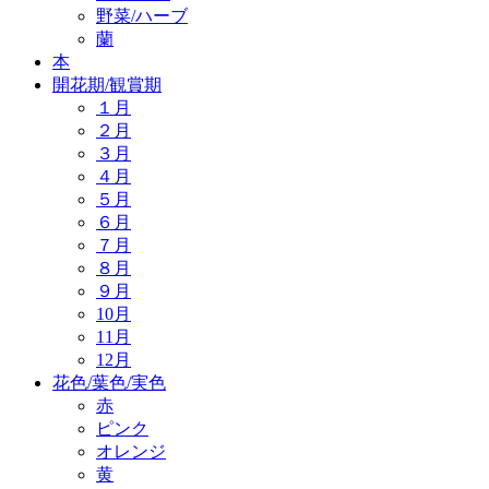
野菜/ハーブ
蘭
本
開花期/観賞期
１月
２月
３月
４月
５月
６月
７月
８月
９月
10月
11月
12月
花色/葉色/実色
赤
ピンク
オレンジ
黄