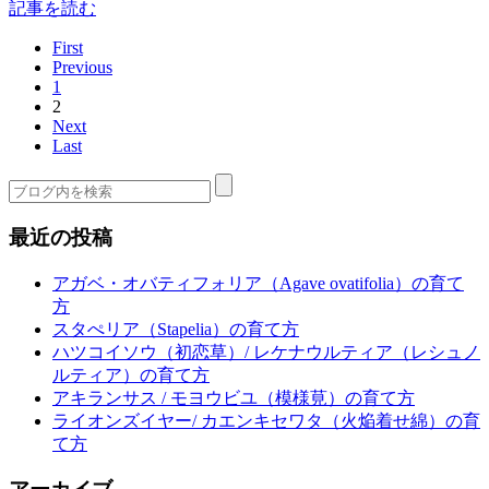
記事を読む
First
Previous
1
2
Next
Last
最近の投稿
アガベ・オバティフォリア（Agave ovatifolia）の育て
方
スタぺリア（Stapelia）の育て方
ハツコイソウ（初恋草）/ レケナウルティア（レシュノ
ルティア）の育て方
アキランサス / モヨウビユ（模様莧）の育て方
ライオンズイヤー/ カエンキセワタ（火焔着せ綿）の育
て方