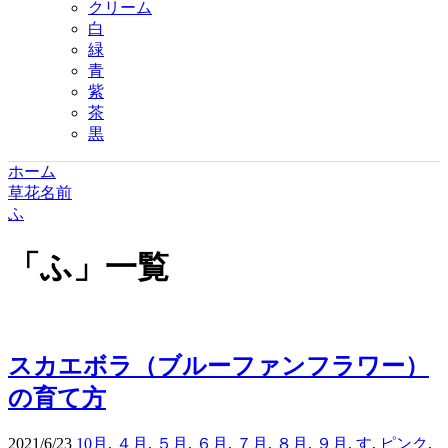
クリーム
白
緑
青
紫
茶
黒
ホーム
草花名前
ふ
「
ふ
」
一覧
スカエボラ（ブルーファンフラワー）
の育て方
2021/6/23
10月
,
４月
,
５月
,
６月
,
７月
,
８月
,
９月
,
す
,
ピンク
,