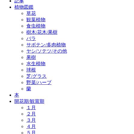
記事
植物図鑑
草花
観葉植物
食虫植物
樹木/花木/果樹
バラ
サボテン/多肉植物
ヤシ/ソテツ/その他
果樹
水生植物
球根
芝/グラス
野菜/ハーブ
蘭
本
開花期/観賞期
１月
２月
３月
４月
５月