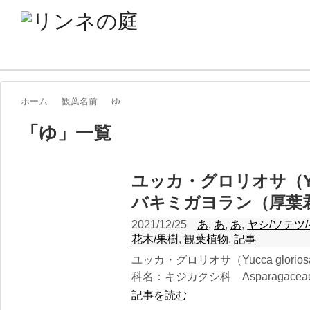
ホーム
観葉名前
ゆ
「
ゆ
」
一覧
ユッカ・グロリオサ（Yucc
バキミガヨラン（厚葉
2021/12/25
あ
,
あ
,
あ
,
ヤシ/ソテツ
花木/果樹
,
観葉植物
,
記事
ユッカ・グロリオサ（Yucca glor
科名：キジカクシ科 Asparagaceae -
記事を読む