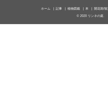
ホーム
記事
植物図鑑
本
開花期/
© 2020
リンネの庭
.