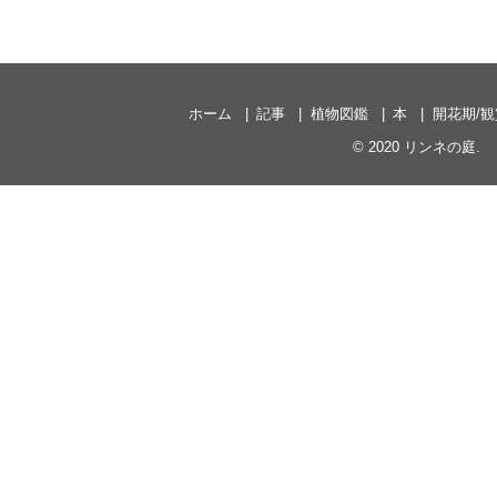
ホーム
記事
植物図鑑
本
開花期/
© 2020
リンネの庭
.