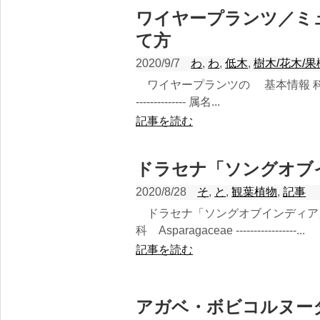
ワイヤープランツ／ミ
て方
2020/9/7
わ
,
わ
,
低木
,
樹木/花木/果
ワイヤープランツの 基本情報 科名：タデ科 
-------------- 属名...
記事を読む
ドラセナ「ソングオブ
2020/8/28
そ
,
と
,
観葉植物
,
記事
ドラセナ「ソングオブインディア
科 Asparagaceae -----------------...
記事を読む
アガベ・ボビコルヌー