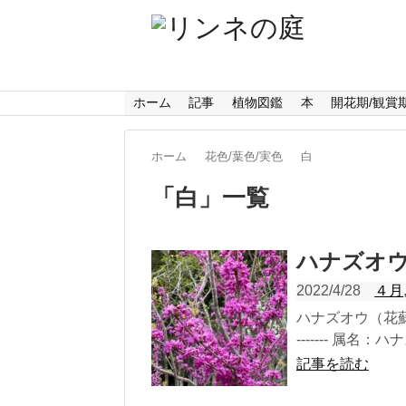
ホーム
記事
植物図鑑
本
開花期/観賞
ホーム
花色/葉色/実色
白
「
白
」
一覧
ハナズオ
2022/4/28
４月
ハナズオウ（花蘇芳）の
------- 属名：ハ
記事を読む