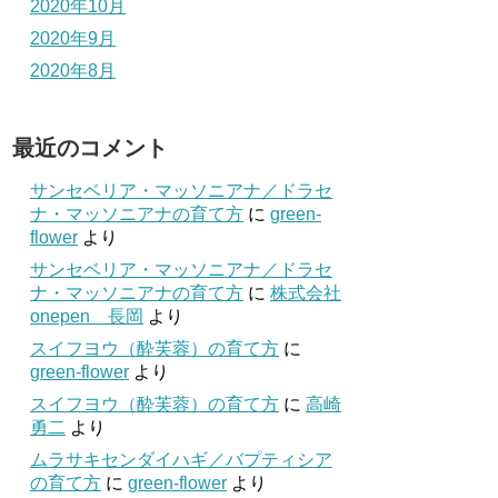
2020年10月
2020年9月
2020年8月
最近のコメント
サンセベリア・マッソニアナ／ドラセ
ナ・マッソニアナの育て方
に
green-
flower
より
サンセベリア・マッソニアナ／ドラセ
ナ・マッソニアナの育て方
に
株式会社
onepen 長岡
より
スイフヨウ（酔芙蓉）の育て方
に
green-flower
より
スイフヨウ（酔芙蓉）の育て方
に
高崎
勇二
より
ムラサキセンダイハギ／バプティシア
の育て方
に
green-flower
より