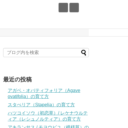
最近の投稿
アガベ・オバティフォリア（Agave
ovatifolia）の育て方
スタぺリア（Stapelia）の育て方
ハツコイソウ（初恋草）/ レケナウルテ
ィア（レシュノルティア）の育て方
アキランサス / モヨウビユ（模様莧）の