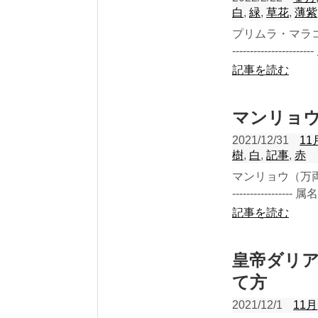
白
,
緑
,
草花
,
薄紫
プリムラ・マラコイ
-----------------------
記事を読む
マンリョ
2021/12/31
11
樹
,
白
,
記事
,
赤
マンリョウ（万両）の
----------------- 属
記事を読む
皇帝ダリア
て方
2021/12/1
11月