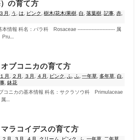
梅）の育て方
３月
,
う
,
は
,
ピンク
,
樹木/花木/果樹
,
白
,
落葉樹
,
記事
,
赤
,
科名：バラ科 Rosaceae ------------------------ 属
u...
・オブコニカの育て方
１月
,
２月
,
３月
,
４月
,
ピンク
,
ふ
,
ふ
,
一年草
,
多年草
,
白
,
事
,
鉢花
コニカの基本情報 科名：サクラソウ科 Primulaceae
- 属...
・マラコイデスの育て方
,
２月
,
３月
,
４月
,
クリーム
,
ピンク
,
ふ
,
一年草
,
二年草
,