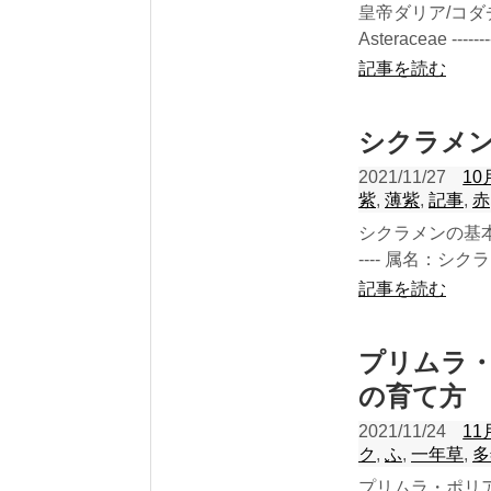
皇帝ダリア/コ
Asteraceae ----------
記事を読む
シクラメ
2021/11/27
10
紫
,
薄紫
,
記事
,
赤
シクラメンの基本情報 科
---- 属名：シクラメ
記事を読む
プリムラ・
の育て方
2021/11/24
11
ク
,
ふ
,
一年草
,
多
プリムラ・ポリ