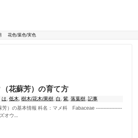
期
花色/葉色/実色
ウ（花蘇芳）の育て方
,
は
,
低木
,
樹木/花木/果樹
,
白
,
紫
,
落葉樹
,
記事
基本情報 科名：マメ科 Fabaceae -----------------
ナズオウ...