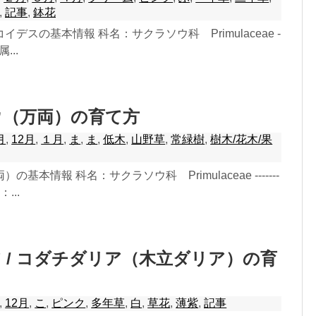
,
記事
,
鉢花
デスの基本情報 科名：サクラソウ科 Primulaceae -
 属...
ウ（万両）の育て方
月
,
12月
,
１月
,
ま
,
ま
,
低木
,
山野草
,
常緑樹
,
樹木/花木/果
基本情報 科名：サクラソウ科 Primulaceae -------
名：...
 / コダチダリア（木立ダリア）の育
,
12月
,
こ
,
ピンク
,
多年草
,
白
,
草花
,
薄紫
,
記事