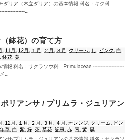
ダチダリア（木立ダリア）の基本情報 科名：キク科
-------------...
ン（鉢花）の育て方
月
,
11月
,
12月
,
１月
,
２月
,
３月
,
クリーム
,
し
,
ピンク
,
白
,
,
鉢花
,
黄
名：サクラソウ科 Primulaceae --------------------
...
ポリアンサ / プリムラ・ジュリアン
月
,
12月
,
１月
,
２月
,
３月
,
４月
,
オレンジ
,
クリーム
,
ピン
年草
,
白
,
紫
,
緑
,
茶
,
草花
,
記事
,
赤
,
青
,
黄
,
黒
アンサ/プリムラ・ジュリアンの基本情報 科名：サクラソ