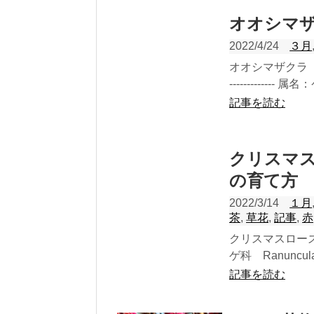
オオシマ
2022/4/24
３月
オオシマザクラ（大島
------------- 属
記事を読む
クリスマ
の育て方
2022/3/14
１月
茶
,
草花
,
記事
,
赤
クリスマスロー
ゲ科 Ranunculaceae
記事を読む