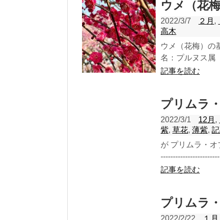
ウメ（花
2022/3/7
２月
,
高木
ウメ（花梅）の基本情報 
名：プルヌス属 Pr
記事を読む
プリムラ
2022/3/1
12月
,
紫
,
草花
,
薄紫
,
記
が プリムラ・オブ
-----------------------
記事を読む
プリムラ
2022/2/22
１月