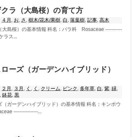
ザクラ（大島桜）の育て方
,
４月
,
お
,
さ
,
樹木/花木/果樹
,
白
,
落葉樹
,
記事
,
高木
桜）の基本情報 科名：バラ科 Rosaceae -----------
名：ケラス...
スローズ（ガーデンハイブリッド）
,
２月
,
３月
,
く
,
く
,
クリーム
,
ピンク
,
多年草
,
白
,
紫
,
緑
,
,
鉢花
,
黒
ズ（ガーデンハイブリッド）の基本情報 科名：キンポウ
 ----------------...