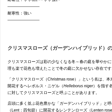
————————
耐寒性：強い
————————
クリスマスローズ（ガーデンハイブリッド）
クリスマスローズは彩の少なくなる冬～春の庭を華やかに
理も楽で花色も増えたことで冬の庭に欠かせない存在です
「クリスマスローズ（Christmas rose）」という名
開花するヘレボルス・ニゲル（
Helleborus niger
）を指す
に対してクリスマスローズと呼ぶことがあります。
店頭に多く並ぶ花色豊かな「ガーデンハイブリッド」と呼
（Lent：四旬節）に開花するレンテンローズ（Lenten rose