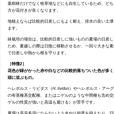
葉樹林だけでなく牧草地などにも自生しているため、どち
方が花付きが良くなります。
地植えならば比較的日差しにもよく耐え、排水の良い土壌
ます。
鉢栽培の場合は、比較的日差しに強いものの夏場の日差し
ため、夏越しの際は日陰に移動させるか、一回り大きな素
で日差しや熱から根を守ります。
［特徴2］
花色が緑がかった赤や白などの比較的落ちついた色が多く
頭に並ぶもの。
ヘレボルス・リビダス（
H. lividus
）やヘレボルス・アーグ
の有茎種系交配種、またはニゲルのような中間種も含め交
ゲルの性質が強いと高温も避ける）が苦手です。
夏場は高温多湿にならないよう水やり頻度を抑えたり、日