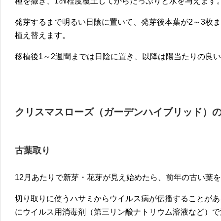
種を撒き、1㎝程度覆土してからたっぷりと水を与えます
発芽するまで明るい日陰に置いて、発芽後本葉が2～3枚
植え替えます。
移植後1～2週間までは日陰に置き、以降は陽当たりの良
クリスマスローズ（ガーデンハイブリッド）
古葉取り
12月あたりで新芽・花芽が見え始めたら、前年の古い葉
切り取りに使うハサミからウイルス病が伝播することがあ
にウイルス用消毒剤（第三リン酸ナトリウム溶液など）で