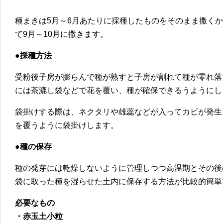
種まきは5月～6月あたりに採種したものをそのまま撒く
て9月～10月に撒きます。
●採種方法
受粉後子房が膨らんで種が熟すと子房が割れて種が零れ落
には茶漉し袋などで花を覆い、種が確保できるうようにし
袋掛けする際は、ネクタリや雄蕊などが入ってカビが発生
を覆うように袋掛けします。
●種の保存
種の発芽には乾燥しないように管理しつつ高温期とその後
袋に取った種を湿らせた土内に保存する方法が比較的簡単
必要なもの
・赤玉土小粒