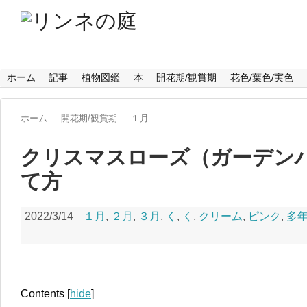
ホーム
記事
植物図鑑
本
開花期/観賞期
花色/葉色/実色
ホーム
開花期/観賞期
１月
クリスマスローズ（ガーデン
て方
2022/3/14
１月
,
２月
,
３月
,
く
,
く
,
クリーム
,
ピンク
,
多
Contents
[
hide
]