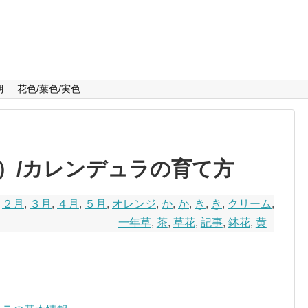
期
花色/葉色/実色
）/カレンデュラの育て方
,
２月
,
３月
,
４月
,
５月
,
オレンジ
,
か
,
か
,
き
,
き
,
クリーム
,
一年草
,
茶
,
草花
,
記事
,
鉢花
,
黄