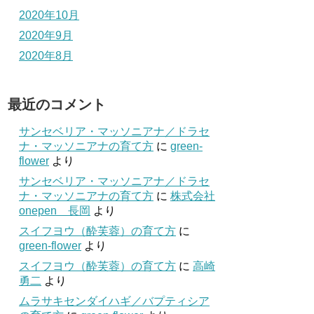
2020年10月
2020年9月
2020年8月
最近のコメント
サンセベリア・マッソニアナ／ドラセ
ナ・マッソニアナの育て方
に
green-
flower
より
サンセベリア・マッソニアナ／ドラセ
ナ・マッソニアナの育て方
に
株式会社
onepen 長岡
より
スイフヨウ（酔芙蓉）の育て方
に
green-flower
より
スイフヨウ（酔芙蓉）の育て方
に
高崎
勇二
より
ムラサキセンダイハギ／バプティシア