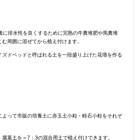
間後に排水性を良くするために完熟の牛糞堆肥や馬糞堆
こむ周囲に混ぜてから植え付けます。
イズドベッドと呼ばれる土を一段盛り上げた花壇を作る
によって市販の培養土に赤玉土小粒・軽石小粒をそれぞ
：腐葉土を＝7：3の混合用土で植え付けできます。