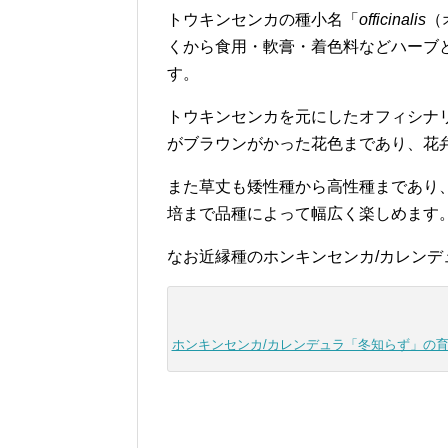
トウキンセンカの種小名「
officinalis
（
くから食用・軟膏・着色料などハーブ
す。
トウキンセンカを元にしたオフィシナ
がブラウンがかった花色まであり、花
また草丈も矮性種から高性種まであり
培まで品種によって幅広く楽しめます
なお近縁種のホンキンセンカ/カレン
ホンキンセンカ/カレンデュラ「冬知らず」の