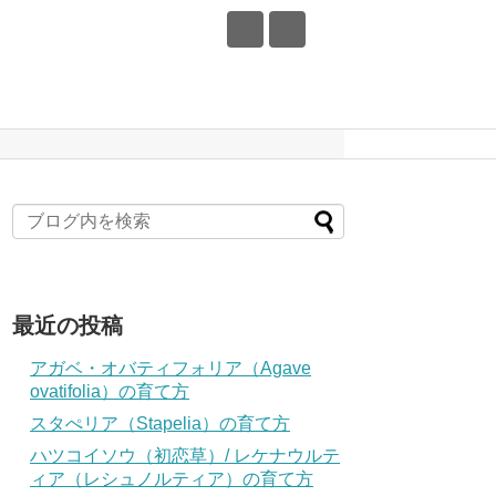
最近の投稿
アガベ・オバティフォリア（Agave
ovatifolia）の育て方
スタぺリア（Stapelia）の育て方
ハツコイソウ（初恋草）/ レケナウルテ
ィア（レシュノルティア）の育て方