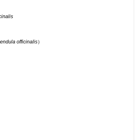
inalis
endula officinalis
）