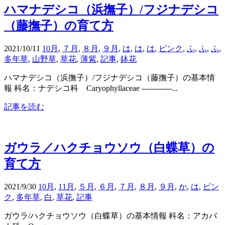
ハマナデシコ（浜撫子）/フジナデシコ
（藤撫子）の育て方
2021/10/11
10月
,
７月
,
８月
,
９月
,
は
,
は
,
は
,
ピンク
,
ふ
,
ふ
,
ふ
,
多年草
,
山野草
,
草花
,
薄紫
,
記事
,
鉢花
ハマナデシコ（浜撫子）/フジナデシコ（藤撫子）の基本情
報 科名：ナデシコ科 Caryophyllaceae ------------...
記事を読む
ガウラ／ハクチョウソウ（白蝶草）の
育て方
2021/9/30
10月
,
11月
,
５月
,
６月
,
７月
,
８月
,
９月
,
か
,
は
,
ピン
ク
,
多年草
,
白
,
草花
,
記事
ガウラ/ハクチョウソウ（白蝶草）の基本情報 科名：アカバ