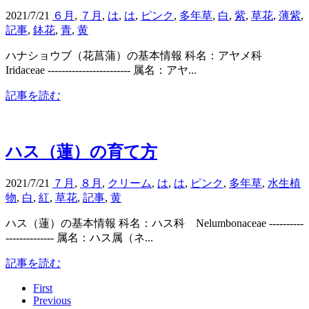
2021/7/21
６月
,
７月
,
は
,
は
,
ピンク
,
多年草
,
白
,
紫
,
草花
,
薄紫
,
記事
,
鉢花
,
青
,
黄
ハナショウブ（花菖蒲）の基本情報 科名：アヤメ科
Iridaceae ------------------------ 属名：アヤ...
記事を読む
ハス（蓮）の育て方
2021/7/21
７月
,
８月
,
クリーム
,
は
,
は
,
ピンク
,
多年草
,
水生植
物
,
白
,
紅
,
草花
,
記事
,
黄
ハス（蓮）の基本情報 科名：ハス科 Nelumbonaceae ----------
-------------- 属名：ハス属（ネ...
記事を読む
First
Previous