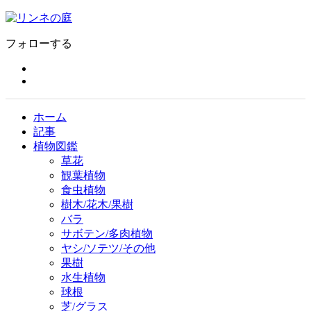
フォローする
ホーム
記事
植物図鑑
草花
観葉植物
食虫植物
樹木/花木/果樹
バラ
サボテン/多肉植物
ヤシ/ソテツ/その他
果樹
水生植物
球根
芝/グラス