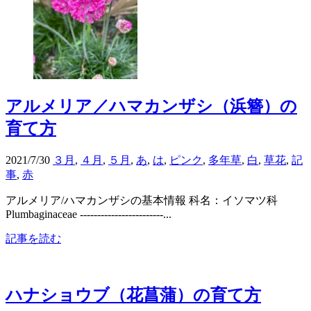
アルメリア／ハマカンザシ（浜簪）の
育て方
2021/7/30
３月
,
４月
,
５月
,
あ
,
は
,
ピンク
,
多年草
,
白
,
草花
,
記
事
,
赤
アルメリア/ハマカンザシの基本情報 科名：イソマツ科
Plumbaginaceae ------------------------...
記事を読む
ハナショウブ（花菖蒲）の育て方