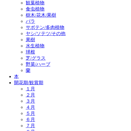
観葉植物
食虫植物
樹木/花木/果樹
バラ
サボテン/多肉植物
ヤシ/ソテツ/その他
果樹
水生植物
球根
芝/グラス
野菜/ハーブ
蘭
本
開花期/観賞期
１月
２月
３月
４月
５月
６月
７月