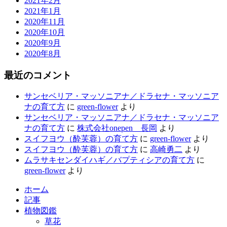
2021年2月
2021年1月
2020年11月
2020年10月
2020年9月
2020年8月
最近のコメント
サンセベリア・マッソニアナ／ドラセナ・マッソニア
ナの育て方
に
green-flower
より
サンセベリア・マッソニアナ／ドラセナ・マッソニア
ナの育て方
に
株式会社onepen 長岡
より
スイフヨウ（酔芙蓉）の育て方
に
green-flower
より
スイフヨウ（酔芙蓉）の育て方
に
高崎勇二
より
ムラサキセンダイハギ／バプティシアの育て方
に
green-flower
より
ホーム
記事
植物図鑑
草花