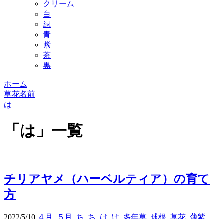
クリーム
白
緑
青
紫
茶
黒
ホーム
草花名前
は
「
は
」
一覧
チリアヤメ（ハーベルティア）の育て
方
2022/5/10
４月
,
５月
,
ち
,
ち
,
は
,
は
,
多年草
,
球根
,
草花
,
薄紫
,