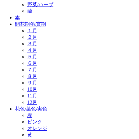
野菜/ハーブ
蘭
本
開花期/観賞期
１月
２月
３月
４月
５月
６月
７月
８月
９月
10月
11月
12月
花色/葉色/実色
赤
ピンク
オレンジ
黄