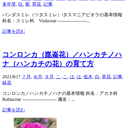
多年草
,
白
,
紫
,
草花
,
記事
パンダスミレ（ツタスミレ）/タスマニアビオラの基本情報
科名：スミレ科 Violaceae --------------------...
記事を読む
コンロンカ（崑崙花）／ハンカチノハ
ナ（ハンカチの花）の育て方
2021/8/17
７月
,
８月
,
９月
,
こ
,
こ
,
は
,
は
,
低木
,
白
,
草花
,
記事
,
鉢花
コンロンカ／ハンカチノハナの基本情報 科名：アカネ科
Rubiaceae ------------------------ 属名：...
記事を読む