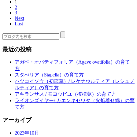
1
2
3
Next
Last
最近の投稿
アガベ・オバティフォリア（Agave ovatifolia）の育て
方
スタぺリア（Stapelia）の育て方
ハツコイソウ（初恋草）/ レケナウルティア（レシュノ
ルティア）の育て方
アキランサス / モヨウビユ（模様莧）の育て方
ライオンズイヤー/ カエンキセワタ（火焔着せ綿）の育
て方
アーカイブ
2023年10月