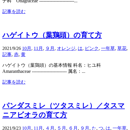
ナ科 Onagraceae ------------------------...
記事を読む
ハゲイトウ（葉鶏頭）の育て方
2021/9/26
10月
,
11月
,
９月
,
オレンジ
,
は
,
ピンク
,
一年草
,
草花
,
記事
,
赤
,
黄
ハゲイトウ（葉鶏頭）の基本情報 科名：ヒユ科
Amaranthaceae ------------------------ 属名：...
記事を読む
パンダスミレ（ツタスミレ）／タスマ
ニアビオラの育て方
2021/9/23
10月
,
11月
,
４月
,
５月
,
６月
,
９月
,
た
,
つ
,
は
,
一年草
,