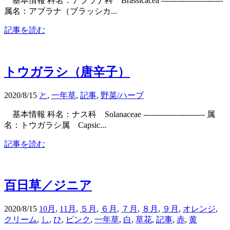
基本情報 科名：アブラナ科 Brassicacea ------------------------
属名：アブラナ（ブラッシカ...
記事を読む
トウガラシ（唐辛子）
2020/8/15
と
,
一年草
,
記事
,
野菜/ハーブ
基本情報 科名：ナス科 Solanaceae ------------------------ 属
名：トウガラシ属 Capsic...
記事を読む
百日草／ジニア
2020/8/15
10月
,
11月
,
５月
,
６月
,
７月
,
８月
,
９月
,
オレンジ
,
クリーム
,
し
,
ひ
,
ピンク
,
一年草
,
白
,
草花
,
記事
,
赤
,
黄