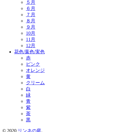
５月
６月
７月
８月
９月
10月
11月
12月
花色/葉色/実色
赤
ピンク
オレンジ
黄
クリーム
白
緑
青
紫
茶
黒
© 2020
リンネの庭
.