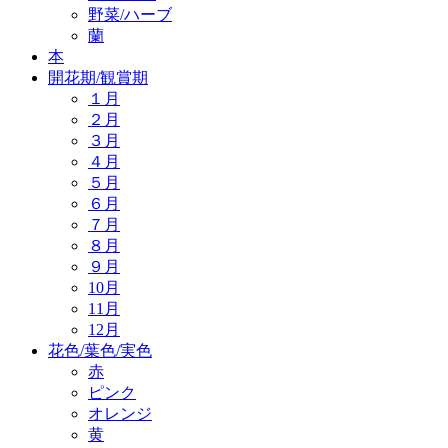
野菜/ハーブ
蘭
本
開花期/観賞期
１月
２月
３月
４月
５月
６月
７月
８月
９月
10月
11月
12月
花色/葉色/実色
赤
ピンク
オレンジ
黄