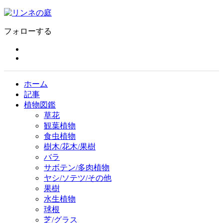
フォローする
ホーム
記事
植物図鑑
草花
観葉植物
食虫植物
樹木/花木/果樹
バラ
サボテン/多肉植物
ヤシ/ソテツ/その他
果樹
水生植物
球根
芝/グラス