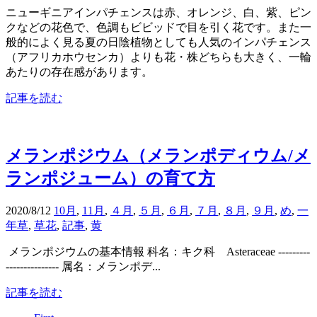
ニューギニアインパチェンスは赤、オレンジ、白、紫、ピン
クなどの花色で、色調もビビッドで目を引く花です。また一
般的によく見る夏の日陰植物としても人気のインパチェンス
（アフリカホウセンカ）よりも花・株どちらも大きく、一輪
あたりの存在感があります。
記事を読む
メランポジウム（メランポディウム/メ
ランポジューム）の育て方
2020/8/12
10月
,
11月
,
４月
,
５月
,
６月
,
７月
,
８月
,
９月
,
め
,
一
年草
,
草花
,
記事
,
黄
メランポジウムの基本情報 科名：キク科 Asteraceae ---------
--------------- 属名：メランポデ...
記事を読む