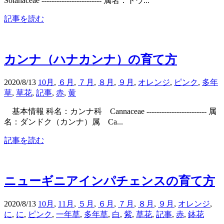
Solanaceae ------------------------ 属名：トウ...
記事を読む
カンナ（ハナカンナ）の育て方
2020/8/13
10月
,
６月
,
７月
,
８月
,
９月
,
オレンジ
,
ピンク
,
多年
草
,
草花
,
記事
,
赤
,
黄
基本情報 科名：カンナ科 Cannaceae ------------------------ 属
名：ダンドク（カンナ）属 Ca...
記事を読む
ニューギニアインパチェンスの育て方
2020/8/13
10月
,
11月
,
５月
,
６月
,
７月
,
８月
,
９月
,
オレンジ
,
に
,
に
,
ピンク
,
一年草
,
多年草
,
白
,
紫
,
草花
,
記事
,
赤
,
鉢花