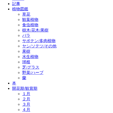
記事
植物図鑑
草花
観葉植物
食虫植物
樹木/花木/果樹
バラ
サボテン/多肉植物
ヤシ/ソテツ/その他
果樹
水生植物
球根
芝/グラス
野菜/ハーブ
蘭
本
開花期/観賞期
１月
２月
３月
４月