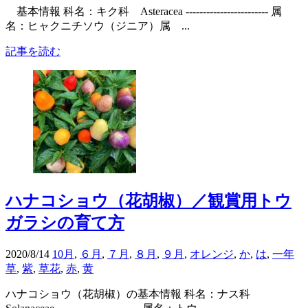
基本情報 科名：キク科 Asteracea ------------------------ 属
名：ヒャクニチソウ（ジニア）属 ...
記事を読む
ハナコショウ（花胡椒）／観賞用トウ
ガラシの育て方
2020/8/14
10月
,
６月
,
７月
,
８月
,
９月
,
オレンジ
,
か
,
は
,
一年
草
,
紫
,
草花
,
赤
,
黄
ハナコショウ（花胡椒）の基本情報 科名：ナス科