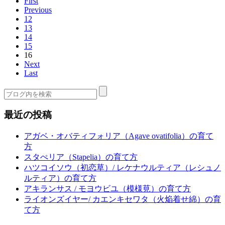
First
Previous
12
13
14
15
16
Next
Last
最近の投稿
アガベ・オバティフォリア（Agave ovatifolia）の育て
方
スタぺリア（Stapelia）の育て方
ハツコイソウ（初恋草）/ レケナウルティア（レシュノ
ルティア）の育て方
アキランサス / モヨウビユ（模様莧）の育て方
ライオンズイヤー/ カエンキセワタ（火焔着せ綿）の育
て方