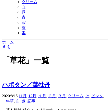
クリーム
白
緑
青
紫
茶
黒
ホーム
草花
「
草花
」
一覧
ハボタン／葉牡丹
2020/8/15
11月
,
12月
,
１月
,
２月
,
３月
,
クリーム
,
は
,
ピンク
,
一年草
,
白
,
紫
,
記事