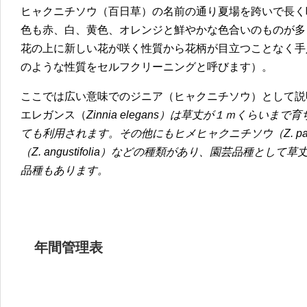
ヒャクニチソウ（百日草）の名前の通り夏場を跨いで長く
色も赤、白、黄色、オレンジと鮮やかな色合いのものが多
花の上に新しい花が咲く性質から花柄が目立つことなく手
のような性質をセルフクリーニングと呼びます）。
ここでは広い意味でのジニア（ヒャクニチソウ）として説
エレガンス（
Zinnia elegans）は草丈が１ｍくらい
ても利用されます。その他にもヒメヒャクニチソウ（Z. pauc
（Z. angustifolia）などの種類があり、園芸品種と
品種もあります。
年間管理表