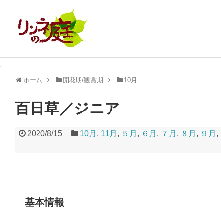
ホーム
開花期/観賞期
10月
百日草／ジニア
2020/8/15
10月
,
11月
,
５月
,
６月
,
７月
,
８月
,
９月
,
基本情報