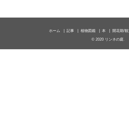
ホーム
記事
植物図鑑
本
開花期/
© 2020
リンネの庭
.