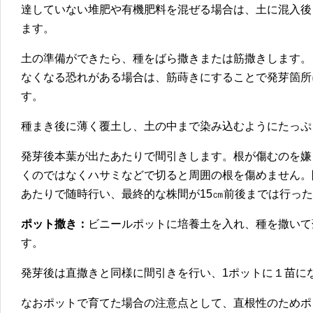
達していない堆肥や有機肥料を混ぜる場合は、土に混入後
ます。
土の準備ができたら、種をばら撒きまたは筋撒きします。
なくなる恐れがある場合は、筋蒔きにすることで発芽箇所
す。
種まき後に薄く覆土し、土の中まで染み込むようにたっぷ
発芽後本葉が出たあたりで間引きします。根が傷むのを嫌
くのではなくハサミなどで切ると周囲の根を傷めません。
あたりで随時行い、最終的な株間が15㎝前後までは行っ
ポット撒き：
ビニールポットに培養土を入れ、種を撒いて
す。
発芽後は直撒きと同様に間引きを行い、1ポットに１苗に
なおポットで育てた場合の注意点として、直根性のためポ