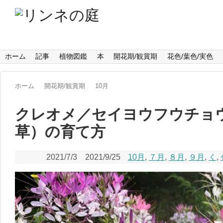
ホーム
記事
植物図鑑
本
開花期/観賞期
花色/葉色/実色
ホーム
開花期/観賞期
10月
クレオメ／セイヨウフウチョ
草）の育て方
2021/7/3
2021/9/25
10月
,
７月
,
８月
,
９月
,
く
,