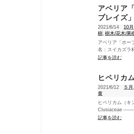
アベリア
プレイズ
2021/6/14
10月
樹
,
樹木/花木/果
アベリア「ホー
名：スイカズラ科 C
記事を読む
ヒペリカ
2021/6/12
５月
黄
ヒペリカム（キ
Clusiaceae ----------
記事を読む