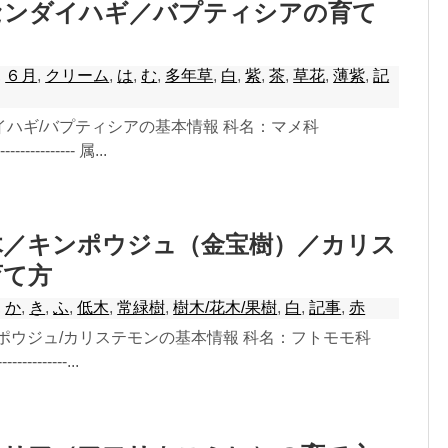
センダイハギ／バプティシアの育て
,
６月
,
クリーム
,
は
,
む
,
多年草
,
白
,
紫
,
茶
,
草花
,
薄紫
,
記
イハギ/バプティシアの基本情報 科名：マメ科
------------- 属...
木／キンポウジュ（金宝樹）／カリス
育て方
,
か
,
き
,
ふ
,
低木
,
常緑樹
,
樹木/花木/果樹
,
白
,
記事
,
赤
ンポウジュ/カリステモンの基本情報 科名：フトモモ科
-----------...