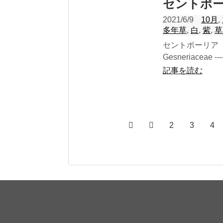
セントポ
2021/6/9
10月
,
多年草
,
白
,
紫
,
草
セントポーリア
Gesneriaceae -------
記事を読む
2
3
4