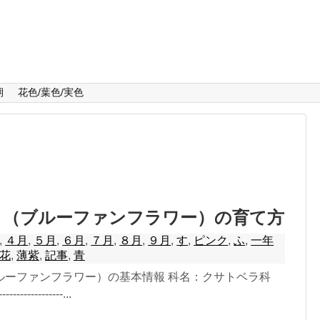
期
花色/葉色/実色
ラ（ブルーファンフラワー）の育て方
,
４月
,
５月
,
６月
,
７月
,
８月
,
９月
,
す
,
ピンク
,
ふ
,
一年
花
,
薄紫
,
記事
,
青
ルーファンフラワー）の基本情報 科名：クサトベラ科
--------------...