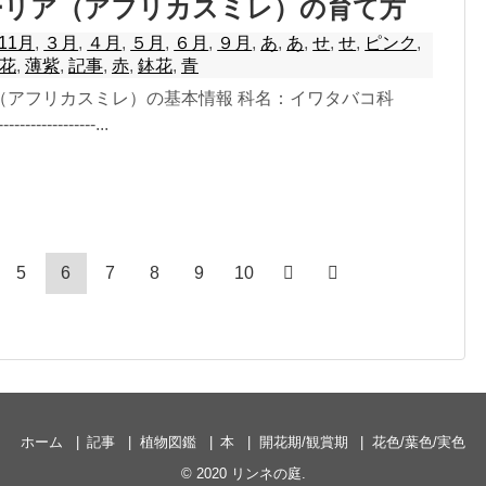
ーリア（アフリカスミレ）の育て方
11月
,
３月
,
４月
,
５月
,
６月
,
９月
,
あ
,
あ
,
せ
,
せ
,
ピンク
,
花
,
薄紫
,
記事
,
赤
,
鉢花
,
青
（アフリカスミレ）の基本情報 科名：イワタバコ科
--------------...
5
6
7
8
9
10
ホーム
記事
植物図鑑
本
開花期/観賞期
花色/葉色/実色
© 2020
リンネの庭
.