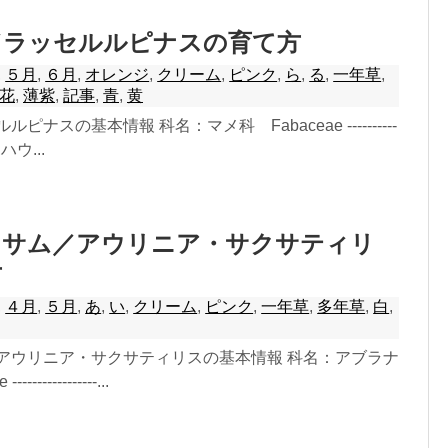
／ラッセルルピナスの育て方
,
５月
,
６月
,
オレンジ
,
クリーム
,
ピンク
,
ら
,
る
,
一年草
,
花
,
薄紫
,
記事
,
青
,
黄
ピナスの基本情報 科名：マメ科 Fabaceae ----------
名：ハウ...
ッサム／アウリニア・サクサティリ
方
,
４月
,
５月
,
あ
,
い
,
クリーム
,
ピンク
,
一年草
,
多年草
,
白
,
/アウリニア・サクサティリスの基本情報 科名：アブラナ
--------------...