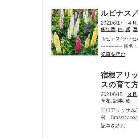
ルピナス
2021/6/17
４月
多年草
,
白
,
紫
,
草
ルピナス/ラッセルル
-------------- 属
記事を読む
宿根アリ
スの育て
2021/6/15
３月
草花
,
記事
,
黄
宿根アリッサム
科 Brassicaceae ---
記事を読む