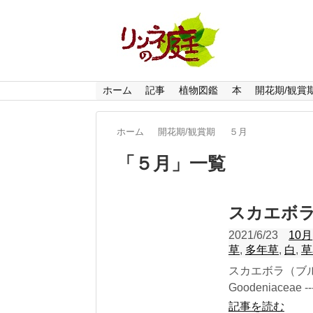
ホーム
記事
植物図鑑
本
開花期/観賞
ホーム
開花期/観賞期
５月
「
５月
」
一覧
スカエボ
2021/6/23
10月
草
,
多年草
,
白
,
草
スカエボラ（ブ
Goodeniaceae ------
記事を読む