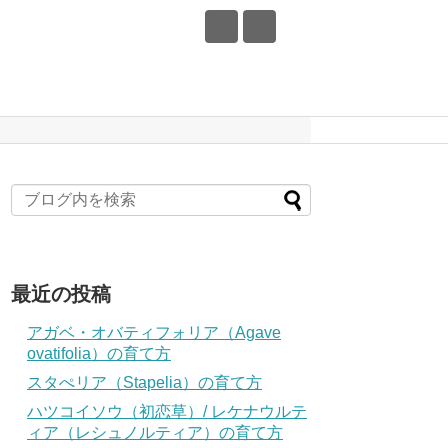
最近の投稿
アガベ・オバティフォリア（Agave
ovatifolia）の育て方
スタぺリア（Stapelia）の育て方
ハツコイソウ（初恋草）/ レケナウルテ
ィア（レシュノルティア）の育て方