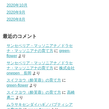
2020年10月
2020年9月
2020年8月
最近のコメント
サンセベリア・マッソニアナ／ドラセ
ナ・マッソニアナの育て方
に
green-
flower
より
サンセベリア・マッソニアナ／ドラセ
ナ・マッソニアナの育て方
に
株式会社
onepen 長岡
より
スイフヨウ（酔芙蓉）の育て方
に
green-flower
より
スイフヨウ（酔芙蓉）の育て方
に
高崎
勇二
より
ムラサキセンダイハギ／バプティシア