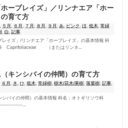
「ホープレイズ」／リンナエア「ホー
」の育て方
,
５月
,
６月
,
７月
,
８月
,
９月
,
あ
,
ピンク
,
ほ
,
低木
,
常緑
樹
,
白
,
記事
プレイズ」/リンナエア「ホープレイズ」の基本情報 科
aprifoliaceae （またはリンネ...
ム（キンシバイの仲間）の育て方
,
６月
,
き
,
ひ
,
低木
,
常緑樹
,
樹木/花木/果樹
,
落葉樹
,
記事
,
ンシバイの仲間）の基本情報 科名：オトギリソウ科
-------------...