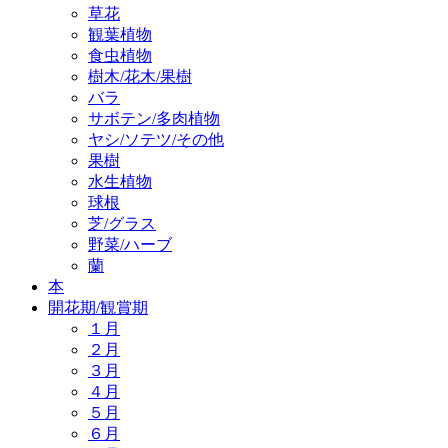
草花
観葉植物
食虫植物
樹木/花木/果樹
バラ
サボテン/多肉植物
ヤシ/ソテツ/その他
果樹
水生植物
球根
芝/グラス
野菜/ハーブ
蘭
本
開花期/観賞期
１月
２月
３月
４月
５月
６月