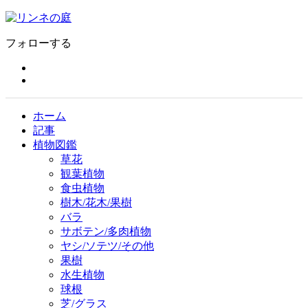
フォローする
ホーム
記事
植物図鑑
草花
観葉植物
食虫植物
樹木/花木/果樹
バラ
サボテン/多肉植物
ヤシ/ソテツ/その他
果樹
水生植物
球根
芝/グラス