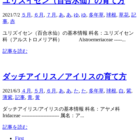
ユリズイセン（百合水仙）の育て方
2021/7/2
５月
,
６月
,
７月
,
あ
,
あ
,
ゆ
,
ゆ
,
多年草
,
球根
,
草花
,
記
事
,
赤
ユリズイセン（百合水仙）の基本情報 科名：ユリズイセン
科（アルストロメリア科） Alstroemeriaceae -----...
記事を読む
ダッチアイリス／アイリスの育て方
2021/6/3
４月
,
５月
,
６月
,
あ
,
あ
,
た
,
た
,
多年草
,
球根
,
白
,
紫
,
薄紫
,
記事
,
青
,
黄
ダッチアイリス/アイリスの基本情報 科名：アヤメ科
Iridaceae ------------------------ 属名：ア...
記事を読む
First