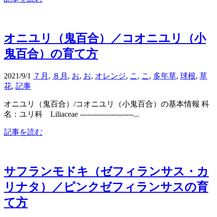
オニユリ（鬼百合）／コオニユリ（小
鬼百合）の育て方
2021/9/1
７月
,
８月
,
お
,
お
,
オレンジ
,
こ
,
こ
,
多年草
,
球根
,
草
花
,
記事
オニユリ（鬼百合）/コオニユリ（小鬼百合）の基本情報 科
名：ユリ科 Liliaceae ----------------------...
記事を読む
サフランモドキ（ゼフィランサス・カ
リナタ）／ピンクゼフィランサスの育
て方