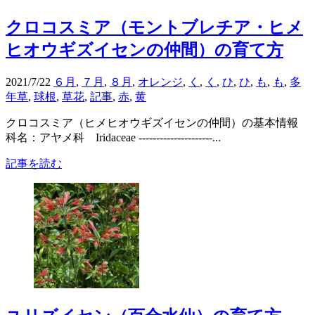
クロコスミア（モントブレチア・ヒメ
ヒオウギズイセンの仲間）の育て方
2021/7/22
６月
,
７月
,
８月
,
オレンジ
,
く
,
く
,
ひ
,
ひ
,
も
,
も
,
多
年草
,
球根
,
草花
,
記事
,
赤
,
黄
クロコスミア（ヒメヒオウギズイセンの仲間）の基本情報
科名：アヤメ科 Iridaceae ---------------------...
記事を読む