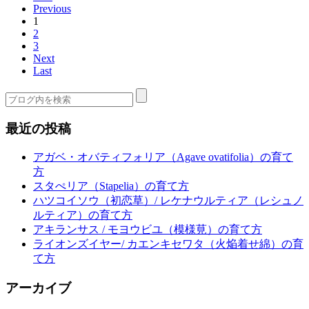
Previous
1
2
3
Next
Last
最近の投稿
アガベ・オバティフォリア（Agave ovatifolia）の育て
方
スタぺリア（Stapelia）の育て方
ハツコイソウ（初恋草）/ レケナウルティア（レシュノ
ルティア）の育て方
アキランサス / モヨウビユ（模様莧）の育て方
ライオンズイヤー/ カエンキセワタ（火焔着せ綿）の育
て方
アーカイブ