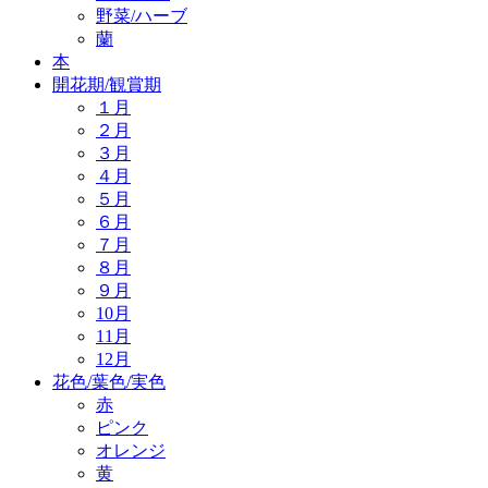
野菜/ハーブ
蘭
本
開花期/観賞期
１月
２月
３月
４月
５月
６月
７月
８月
９月
10月
11月
12月
花色/葉色/実色
赤
ピンク
オレンジ
黄