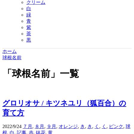
クリーム
白
緑
青
紫
茶
黒
ホーム
球根名前
「
球根名前
」
一覧
グロリオサ / キツネユリ（狐百合）の
育て方
2022/9/24
７月
,
８月
,
９月
,
オレンジ
,
き
,
き
,
く
,
く
,
ピンク
,
球
根
,
白
,
記事
,
赤
,
鉢花
,
黄