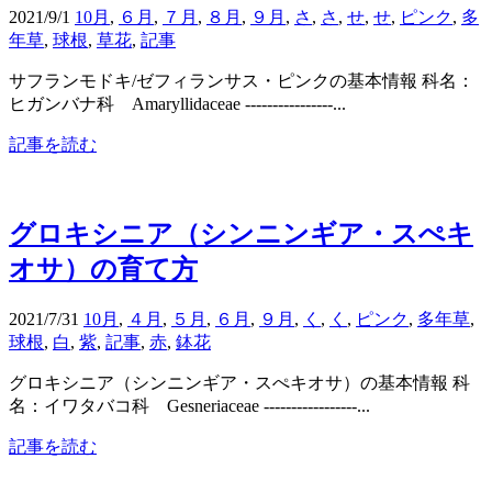
2021/9/1
10月
,
６月
,
７月
,
８月
,
９月
,
さ
,
さ
,
せ
,
せ
,
ピンク
,
多
年草
,
球根
,
草花
,
記事
サフランモドキ/ゼフィランサス・ピンクの基本情報 科名：
ヒガンバナ科 Amaryllidaceae ----------------...
記事を読む
グロキシニア（シンニンギア・スぺキ
オサ）の育て方
2021/7/31
10月
,
４月
,
５月
,
６月
,
９月
,
く
,
く
,
ピンク
,
多年草
,
球根
,
白
,
紫
,
記事
,
赤
,
鉢花
グロキシニア（シンニンギア・スぺキオサ）の基本情報 科
名：イワタバコ科 Gesneriaceae -----------------...
記事を読む