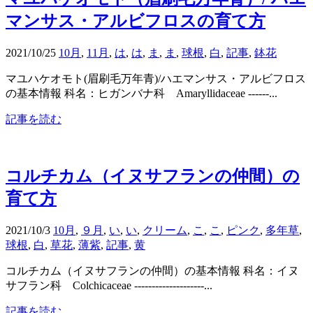
マンサス・アルビフロスの育て方
2021/10/25
10月
,
11月
,
は
,
は
,
ま
,
ま
,
球根
,
白
,
記事
,
鉢花
マユハケオモト(眉刷毛万年青)/ハエマンサス・アルビフロス
の基本情報 科名：ヒガンバナ科 Amaryllidaceae ------...
記事を読む
コルチカム（イヌサフランの仲間）の
育て方
2021/10/3
10月
,
９月
,
い
,
い
,
クリーム
,
こ
,
こ
,
ピンク
,
多年草
,
球根
,
白
,
草花
,
薄紫
,
記事
,
黄
コルチカム（イヌサフランの仲間）の基本情報 科名：イヌ
サフラン科 Colchicaceae --------------------...
記事を読む