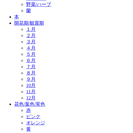
野菜/ハーブ
蘭
本
開花期/観賞期
１月
２月
３月
４月
５月
６月
７月
８月
９月
10月
11月
12月
花色/葉色/実色
赤
ピンク
オレンジ
黄