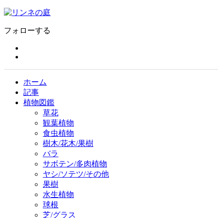
フォローする
ホーム
記事
植物図鑑
草花
観葉植物
食虫植物
樹木/花木/果樹
バラ
サボテン/多肉植物
ヤシ/ソテツ/その他
果樹
水生植物
球根
芝/グラス