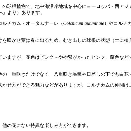
根植物で、地中海沿岸地域を中心にヨーロッパ・西アジア・北アフリカ
ted names」より）あります。
コルチカム・オータムナーレ（
Colchicum autumnale
）やコルチ
けを咲かせ葉は春に出るため、むき出しの球根の状態（土に植
ていますが、花色はピンク～やや紫がかったピンク、藤色など
色の一重咲きだけでなく、八重咲き品種や日差しの下でも白花
咲かせ方ができる魅力などがありますが、コルチカムの仲間は
、他の花にない特異な楽しみ方ができます。