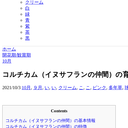
クリーム
白
緑
青
紫
茶
黒
ホーム
開花期/観賞期
10月
コルチカム（イヌサフランの仲間）の
2021/10/3
10月
,
９月
,
い
,
い
,
クリーム
,
こ
,
こ
,
ピンク
,
多年草
,
Contents
コルチカム（イヌサフランの仲間）の基本情報
コルチカム（イヌサフランの仲間）の特徴