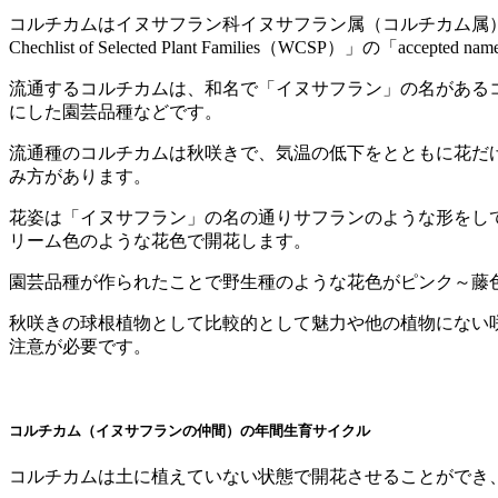
コルチカムはイヌサフラン科イヌサフラン属（コルチカム属）の球
Chechlist of Selected Plant Families（WCSP）」の「accep
流通するコルチカムは、和名で「イヌサフラン」の名がある
にした園芸品種などです。
流通種のコルチカムは秋咲きで、気温の低下をとともに花だ
み方があります。
花姿は「イヌサフラン」の名の通りサフランのような形をし
リーム色のような花色で開花します。
園芸品種が作られたことで野生種のような花色がピンク～藤
秋咲きの球根植物として比較的として魅力や他の植物にない
注意が必要です。
コルチカム（イヌサフランの仲間）の年間生育サイクル
コルチカムは土に植えていない状態で開花させることができ