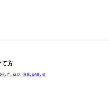
育て方
球根
,
白
,
草花
,
薄紫
,
記事
,
黄