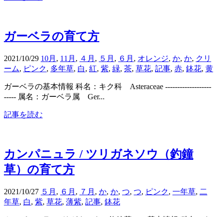
ガーベラの育て方
2021/10/29
10月
,
11月
,
４月
,
５月
,
６月
,
オレンジ
,
か
,
か
,
クリ
ーム
,
ピンク
,
多年草
,
白
,
紅
,
紫
,
緑
,
茶
,
草花
,
記事
,
赤
,
鉢花
,
黄
ガーベラの基本情報 科名：キク科 Asteraceae -------------------
----- 属名：ガーベラ属 Ger...
記事を読む
カンパニュラ / ツリガネソウ（釣鐘
草）の育て方
2021/10/27
５月
,
６月
,
７月
,
か
,
か
,
つ
,
つ
,
ピンク
,
一年草
,
二
年草
,
白
,
紫
,
草花
,
薄紫
,
記事
,
鉢花