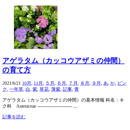
アゲラタム（カッコウアザミの仲間）
の育て方
2021/6/21
10月
,
11月
,
５月
,
６月
,
７月
,
８月
,
９月
,
あ
,
か
,
ピン
ク
,
一年草
,
白
,
紫
,
草花
,
薄紫
,
記事
,
青
アゲラタム（カッコウアザミの仲間）の基本情報 科名：キ
ク科 Asteraceae ------------------------ ...
記事を読む