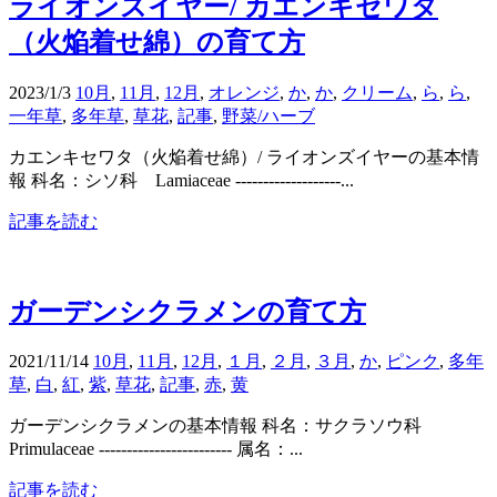
ライオンズイヤー/ カエンキセワタ
（火焔着せ綿）の育て方
2023/1/3
10月
,
11月
,
12月
,
オレンジ
,
か
,
か
,
クリーム
,
ら
,
ら
,
一年草
,
多年草
,
草花
,
記事
,
野菜/ハーブ
カエンキセワタ（火焔着せ綿）/ ライオンズイヤーの基本情
報 科名：シソ科 Lamiaceae -------------------...
記事を読む
ガーデンシクラメンの育て方
2021/11/14
10月
,
11月
,
12月
,
１月
,
２月
,
３月
,
か
,
ピンク
,
多年
草
,
白
,
紅
,
紫
,
草花
,
記事
,
赤
,
黄
ガーデンシクラメンの基本情報 科名：サクラソウ科
Primulaceae ------------------------ 属名：...
記事を読む