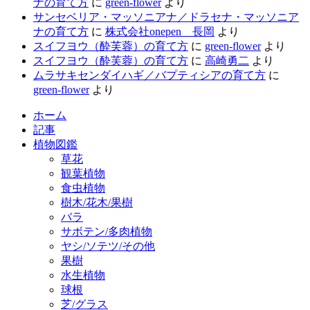
ナの育て方
に
green-flower
より
サンセベリア・マッソニアナ／ドラセナ・マッソニア
ナの育て方
に
株式会社onepen 長岡
より
スイフヨウ（酔芙蓉）の育て方
に
green-flower
より
スイフヨウ（酔芙蓉）の育て方
に
高崎勇二
より
ムラサキセンダイハギ／バプティシアの育て方
に
green-flower
より
ホーム
記事
植物図鑑
草花
観葉植物
食虫植物
樹木/花木/果樹
バラ
サボテン/多肉植物
ヤシ/ソテツ/その他
果樹
水生植物
球根
芝/グラス