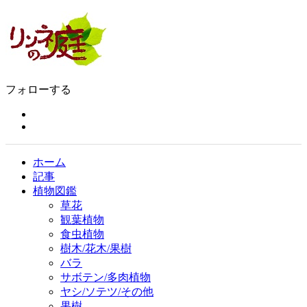
フォローする
ホーム
記事
植物図鑑
草花
観葉植物
食虫植物
樹木/花木/果樹
バラ
サボテン/多肉植物
ヤシ/ソテツ/その他
果樹