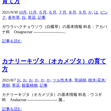
育て方
2021/9/30
10月
,
11月
,
５月
,
６月
,
７月
,
８月
,
９月
,
か
,
は
,
ピン
ク
,
多年草
,
白
,
草花
,
記事
ガウラ/ハクチョウソウ（白蝶草）の基本情報 科名：アカバ
ナ科 Onagraceae ------------------------...
記事を読む
カナリーキヅタ（オカメヅタ）の育て
方
2021/8/7
お
,
お
,
お
,
か
,
か
,
か
,
ツル性木本
,
常緑樹
,
樹木/花木/
果樹
,
草花
,
観葉植物
,
記事
カナリーキヅタ（オカメヅタ）の基本情報 科名：ウコギ
科 Araliaceae ------------------------ 属...
記事を読む