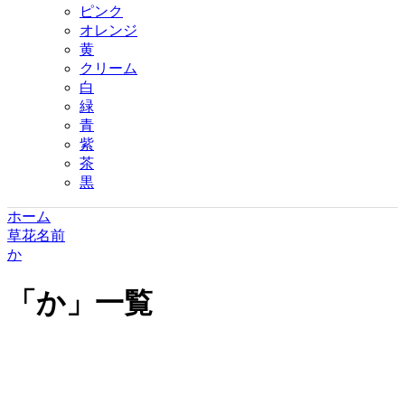
ピンク
オレンジ
黄
クリーム
白
緑
青
紫
茶
黒
ホーム
草花名前
か
「
か
」
一覧