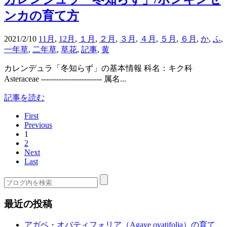
ンカの育て方
2021/2/10
11月
,
12月
,
１月
,
２月
,
３月
,
４月
,
５月
,
６月
,
か
,
ふ
,
一年草
,
二年草
,
草花
,
記事
,
黄
カレンデュラ「冬知らず」の基本情報 科名：キク科
Asteraceae ------------------------ 属名...
記事を読む
First
Previous
1
2
Next
Last
最近の投稿
アガベ・オバティフォリア（Agave ovatifolia）の育て