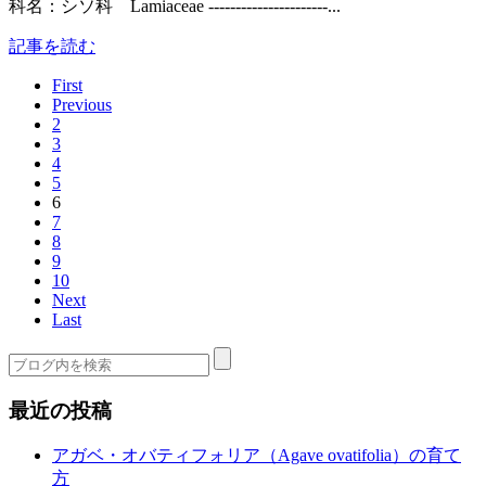
科名：シソ科 Lamiaceae ----------------------...
記事を読む
First
Previous
2
3
4
5
6
7
8
9
10
Next
Last
最近の投稿
アガベ・オバティフォリア（Agave ovatifolia）の育て
方