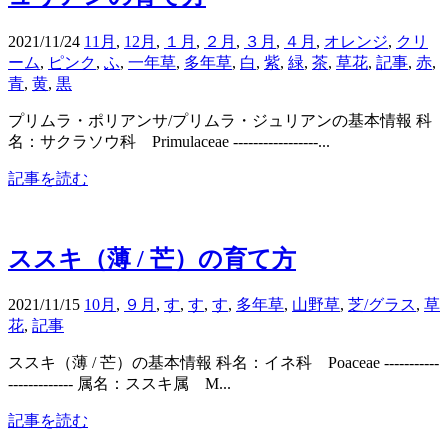
2021/11/24
11月
,
12月
,
１月
,
２月
,
３月
,
４月
,
オレンジ
,
クリ
ーム
,
ピンク
,
ふ
,
一年草
,
多年草
,
白
,
紫
,
緑
,
茶
,
草花
,
記事
,
赤
,
青
,
黄
,
黒
プリムラ・ポリアンサ/プリムラ・ジュリアンの基本情報 科
名：サクラソウ科 Primulaceae -----------------...
記事を読む
ススキ（薄 / 芒）の育て方
2021/11/15
10月
,
９月
,
す
,
す
,
す
,
多年草
,
山野草
,
芝/グラス
,
草
花
,
記事
ススキ（薄 / 芒）の基本情報 科名：イネ科 Poaceae -----------
------------- 属名：ススキ属 M...
記事を読む