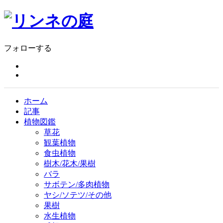
フォローする
ホーム
記事
植物図鑑
草花
観葉植物
食虫植物
樹木/花木/果樹
バラ
サボテン/多肉植物
ヤシ/ソテツ/その他
果樹
水生植物