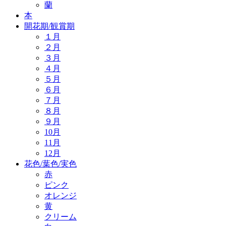
蘭
本
開花期/観賞期
１月
２月
３月
４月
５月
６月
７月
８月
９月
10月
11月
12月
花色/葉色/実色
赤
ピンク
オレンジ
黄
クリーム