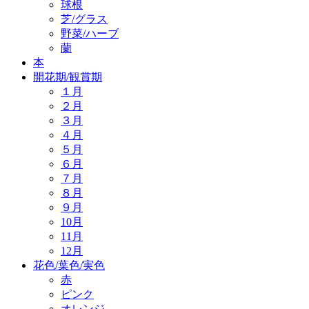
球根
芝/グラス
野菜/ハーブ
蘭
本
開花期/観賞期
１月
２月
３月
４月
５月
６月
７月
８月
９月
10月
11月
12月
花色/葉色/実色
赤
ピンク
オレンジ