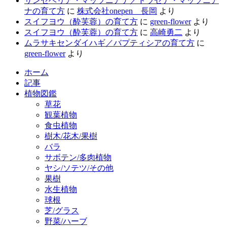
サンセベリア・マッソニアナ／ドラセナ・マッソニア
ナの育て方
に
株式会社onepen 長岡
より
スイフヨウ（酔芙蓉）の育て方
に
green-flower
より
スイフヨウ（酔芙蓉）の育て方
に
高崎勇二
より
ムラサキセンダイハギ／バプティシアの育て方
に
green-flower
より
ホーム
記事
植物図鑑
草花
観葉植物
食虫植物
樹木/花木/果樹
バラ
サボテン/多肉植物
ヤシ/ソテツ/その他
果樹
水生植物
球根
芝/グラス
野菜/ハーブ