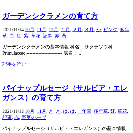
ガーデンシクラメンの育て方
2021/11/14
10月
,
11月
,
12月
,
１月
,
２月
,
３月
,
か
,
ピンク
,
多年
草
,
白
,
紅
,
紫
,
草花
,
記事
,
赤
,
黄
ガーデンシクラメンの基本情報 科名：サクラソウ科
Primulaceae ------------------------ 属名：...
記事を読む
パイナップルセージ（サルビア・エレ
ガンス）の育て方
2021/11/12
10月
,
11月
,
さ
,
さ
,
は
,
は
,
一年草
,
多年草
,
紅
,
草花
,
記事
,
赤
,
野菜/ハーブ
パイナップルセージ（サルビア・エレガンス）の基本情報