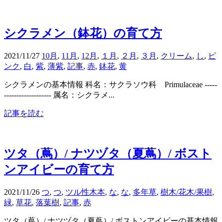
シクラメン（鉢花）の育て方
2021/11/27
10月
,
11月
,
12月
,
１月
,
２月
,
３月
,
クリーム
,
し
,
ピ
ンク
,
白
,
紫
,
薄紫
,
記事
,
赤
,
鉢花
,
黄
シクラメンの基本情報 科名：サクラソウ科 Primulaceae -----
------------------- 属名：シクラメ...
記事を読む
ツタ（蔦）/ ナツヅタ（夏蔦）/ ボスト
ンアイビーの育て方
2021/11/26
つ
,
つ
,
ツル性木本
,
な
,
な
,
多年草
,
樹木/花木/果樹
,
緑
,
草花
,
落葉樹
,
記事
,
赤
ツタ（蔦）/ ナツヅタ（夏蔦）/ ボストンアイビーの基本情報