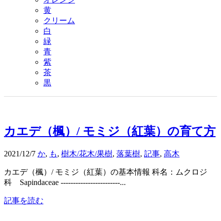
黄
クリーム
白
緑
青
紫
茶
黒
カエデ（楓）/ モミジ（紅葉）の育て方
2021/12/7
か
,
も
,
樹木/花木/果樹
,
落葉樹
,
記事
,
高木
カエデ（楓）/ モミジ（紅葉）の基本情報 科名：ムクロジ
科 Sapindaceae ------------------------...
記事を読む