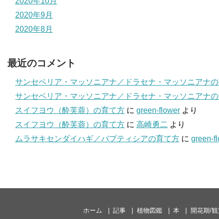
2020年10月
2020年9月
2020年8月
最近のコメント
サンセベリア・マッソニアナ／ドラセナ・マッソニアナの
サンセベリア・マッソニアナ／ドラセナ・マッソニアナの
スイフヨウ（酔芙蓉）の育て方
に
green-flower
より
スイフヨウ（酔芙蓉）の育て方
に
高崎勇二
より
ムラサキセンダイハギ／バプティシアの育て方
に
green-f
ホーム
記事
植物図鑑
本
開花期/