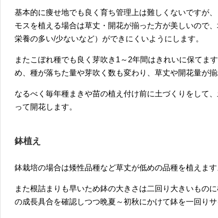
基本的に痩せ地でも良く育ち管理上は難しくないですが、
モスを植える場合は草丈・開花が揃った方が美しいので、
栄養の多い/少ないなど）ができにくいようにします。
またこぼれ種でも良く芽吹き1～2年間はきれいに保てま
め、種が落ちた量や芽吹く数も変わり、草丈や開花量が揃
なるべく毎年種まきや苗の植え付け前に土づくりをして、
って開花します。
鉢植え
鉢栽培の場合は矮性品種など草丈が低めの品種を植えます
また根詰まりも早いため鉢の大きさは二回り大きいものに
の成長具合を確認しつつ晩夏～初秋にかけて鉢を一回りサ