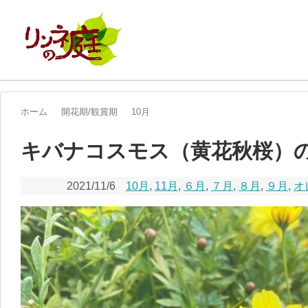
ホーム
開花期/観賞期
10月
キバナコスモス（黄花秋桜）
2021/11/6
10月
,
11月
,
６月
,
７月
,
８月
,
９月
,
オ