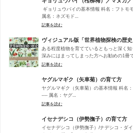
ギョリュウバイ（檉柳梅）／マヌカ／
ギョリュウバイの基本情報 科名：フトモモ科 Myrtaceae
属名：ネズモド...
記事を読む
ヴィジュアル版「世界植物探検の歴史
ある程度植物を育てているともっと深く知
深みにはまってしまった方へお勧めの1冊
記事を読む
ヤグルマギク（矢車菊）の育て方
ヤグルマギク（矢車菊）の基本情報 科名：キク科 Astera
---- 属名：ヤグ...
記事を読む
イセナデシコ（伊勢撫子）の育て方
イセナデシコ（伊勢撫子）/ナデシコ・ダイ