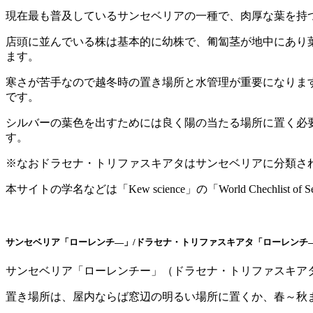
現在最も普及しているサンセベリアの一種で、肉厚な葉を持
店頭に並んでいる株は基本的に幼株で、匍匐茎が地中にあり
ます。
寒さが苦手なので越冬時の置き場所と水管理が重要になりま
です。
シルバーの葉色を出すためには良く陽の当たる場所に置く必
す。
※なおドラセナ・トリファスキアタはサンセベリアに分類さ
本サイトの学名などは「Kew science」の「World Chechlist of 
サンセベリア「ローレンチ―」/ドラセナ・トリファスキアタ「ローレンチ
サンセベリア「ローレンチー」（ドラセナ・トリファスキア
置き場所は、屋内ならば窓辺の明るい場所に置くか、春～秋