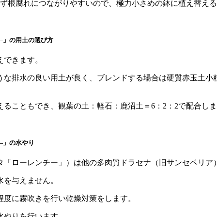
きず根腐れにつながりやすいので、極力小さめの鉢に植え替える
―」の用土の選び方
えできます。
な排水の良い用土が良く、ブレンドする場合は硬質赤玉土小粒
ることもでき、観葉の土：軽石：鹿沼土＝6：2：2で配合し
―」の水やり
タ「ローレンチー」）は他の多肉質ドラセナ（旧サンセベリア
水を与えません。
程度に霧吹きを行い乾燥対策をします。
水やりを行います。