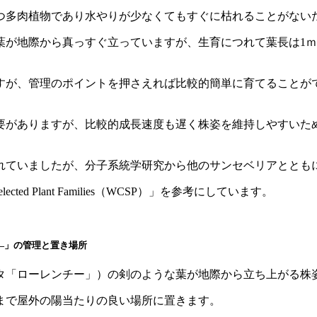
つ多肉植物であり水やりが少なくてもすぐに枯れることがない
葉が地際から真っすぐ立っていますが、生育につれて葉長は1
すが、管理のポイントを押さえれば比較的簡単に育てることが
要がありますが、比較的成長速度も遅く株姿を維持しやすいた
れていましたが、分子系統学研究から他のサンセベリアととも
Selected Plant Families（WCSP）」を参考にしています。
―」の管理と置き場所
タ「ローレンチー」）の剣のような葉が地際から立ち上がる株
まで屋外の陽当たりの良い場所に置きます。