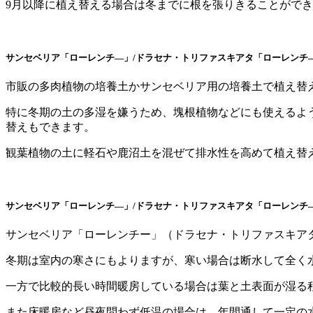
9月以降に植え替える場合は冬までに根を張りきることがで
サンセベリア「ローレンチ―」/ドラセナ・トリファスキアタ「ローレンチ
市販の多肉植物の培養土かサンセベリア用の培養土で植え替
特に冬期の土の多湿を嫌うため、塊根植物などにも使えるよう
替えもできます。
観葉植物の土に軽石や鹿沼土を混ぜて排水性を高めて植え替え
サンセベリア「ローレンチ―」/ドラセナ・トリファスキアタ「ローレンチ
サンセベリア「ローレンチー」（ドラセナ・トリファスキア
冬期は室内の寒さにもよりますが、寒い場合は断水して全く
一方で比較的長い時間暖房している場合は葉と土表面が湿る
また床暖房など昼夜問わず低温の場合は、年間通して一定の