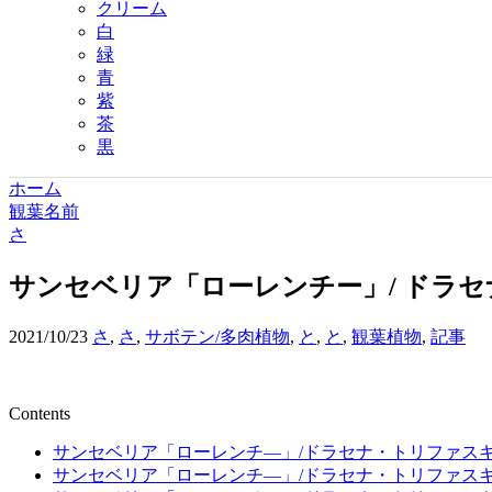
クリーム
白
緑
青
紫
茶
黒
ホーム
観葉名前
さ
サンセベリア「ローレンチー」/ ドラ
2021/10/23
さ
,
さ
,
サボテン/多肉植物
,
と
,
と
,
観葉植物
,
記事
Contents
サンセベリア「ローレンチ―」/ドラセナ・トリファス
サンセベリア「ローレンチ―」/ドラセナ・トリファス