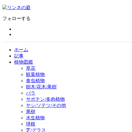
フォローする
ホーム
記事
植物図鑑
草花
観葉植物
食虫植物
樹木/花木/果樹
バラ
サボテン/多肉植物
ヤシ/ソテツ/その他
果樹
水生植物
球根
芝/グラス