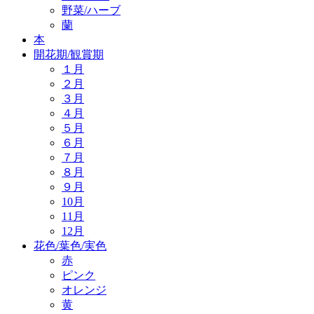
野菜/ハーブ
蘭
本
開花期/観賞期
１月
２月
３月
４月
５月
６月
７月
８月
９月
10月
11月
12月
花色/葉色/実色
赤
ピンク
オレンジ
黄