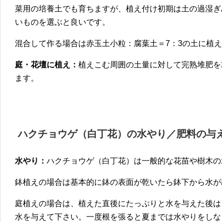
菜用の培養土でも育ちますが、植え付け初期は土の過湿ぎ
いものを選ぶと良いです。
混合して作る場合は赤玉土小粒：腐葉土＝7：3の土に植
庭・花壇に植え：
植えこむ周囲の土量に対して完熟堆肥を
ます。
ハクチョウゲ（白丁花）
の
水やり／肥料の与
水やり：
ハクチョウゲ（白丁花）は一般的な花苗や樹木の
鉢植えの場合は基本的に鉢の表面が乾いたら鉢下から水が
庭植えの場合は、植えた直後にたっぷりと水を与えた後は
水を与えて下さい。一度根を張ると夏までは水やりをしな