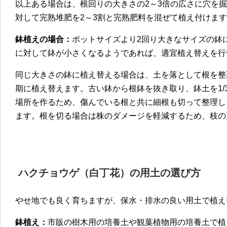
以上ある場合は、根回りの大きさの2～3倍の広さに穴を
対して完熟堆肥を2～3割と完熟肥料を混ぜて植え付けま
鉢植えの場合：
ポットサイズより2回り大きなサイズの鉢
に対して鉢が小さくなるようであれば、適宜植え替えを行
同じ大きさの鉢に植え替える場合は、土を落として根を整
期に植え替えます。古い鉢から根鉢を抜き取り、鉢土を1/
場所を作るため、傷んでいる根と共に細根も切って整理し
ます。根を切る場合は株のダメージを軽減するため、枝の
ハクチョウゲ（白丁花）
の
用土の選び方
やせ地でも良く育ちますが、保水・排水の良い用土で植え
鉢植え：
市販の樹木用の培養土や観葉植物用の培養土で植