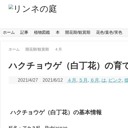
ホーム
記事
植物図鑑
本
開花期/観賞期
花色/葉色/実色
ホーム
開花期/観賞期
４月
ハクチョウゲ（白丁花）の育
2021/4/27
2021/6/12
４月
,
５月
,
６月
,
は
,
ピンク
,
ハクチョウゲ（白丁花）の
基本情報
科名：アカネ科 Rubiaceae