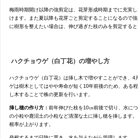
梅雨時期開け以降の強剪定は、花芽形成時期までに充実し
けます。また夏以降も花芽ごと剪定することになるので強
に樹形を整えたい場合は、伸び過ぎた枝のみを剪定すると
ハクチョウゲ（白丁花）
の
増やし方
ハクチョウゲ（白丁花）は挿し木で増やすことができ、4
ゲは樹木としてはやや寿命が短く10年前後のため、ある
し木することで株の更新を行います。
挿し穂の作り方：
前年伸びた枝を10㎝前後で切り、水に
の小粒や鹿沼土の小粒など清潔な土に挿し穂を挿します。
根率が上がります。
発根するまで日陰に置き、水を与えながら管理します。