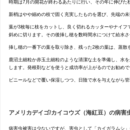
時期は7月の開花が終わるあたりに行い、その年に伸びた
新梢はやや細めの枝で固く充実したものを選び、先端の未
葉が3枚毎に枝をカットし、良く切れるカッターやナイフ
斜めに切ります。その後挿し穂を数時間水につけて給水さ
挿し穂の一番下の葉を取り除き、残った2枚の葉は、蒸散
鹿沼土細粒か赤玉土細粒のような清潔な土を準備し、水を
します。発根剤などを使うと成功率が上がるのでお勧めで
ビニールなどで覆い保湿しつつ、日陰で水を与えながら管
アメリカデイゴ/カイコウズ（海紅豆）の病害
病害虫被害は少ないですが、害虫として「カイガラムシ」