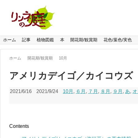
ホーム
記事
植物図鑑
本
開花期/観賞期
花色/葉色/実色
ホーム
開花期/観賞期
10月
アメリカデイゴ／カイコウズ
2021/6/16
2021/9/24
10月
,
６月
,
７月
,
８月
,
９月
,
あ
,
オ
Contents