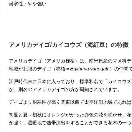
耐寒性：やや強い
————————
アメリカデイゴ/カイコウズ（海紅豆）の特徴
アメリカデイゴ（アメリカ梯梧）は、南米原産のマメ科デ
地域が北限のデイゴ（梯梧＝
Erythrina variegata
）の仲間
江戸時代末に日本に入っており、標準和名で「カイコウズ
が、別名のアメリカデイゴの方が周知されています。
デイゴより耐寒性が高く関東以西で太平洋側地域であれば
初夏と夏～初秋にオレンジがかった赤色の花を咲かせ、花
が強く、温暖地で熱帯演出をすることができる花木の一つ