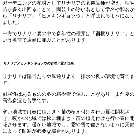
ガーデニングの花材としてリナリアの園芸品種が増え、種や
苗が多く出回ることで、園芸上の呼び名として学名や和名か
ら「リナリア」「ヒメキンギョソウ」と呼ばれるようになり
ました。
一方でリナリア属の中で多年性の種類は「宿根リナリア」と
いう名前で店頭に並ぶことがあります。
リナリア／ヒメキンギョソウ
の
管理／置き場所
リナリアは陽当たりや風通りよく、排水の良い環境で育てま
す。
耐寒性はあるものの冬の霜や雪で傷むことがあり、また夏の
高温多湿も苦手です。
寒い地域では春に種まき・苗の植え付けを行い夏に開花さ
せ、暖かい地域では秋に種まき・苗の植え付けを行い春に開
花させます。暖かい地域でも、霜や雪で傷まないように天候
によって防寒が必要な場合があります。