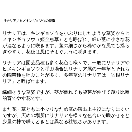
リナリア／ヒメキンギョソウ
の特徴
リナリアは、キンギョソウを小ぶりにしたような草姿からヒ
メキンギョソウ（姫金魚草）とも呼ばれ、細い茎に小さな花
が連なるように咲きます。茎の細さから穏やかな風でも揺ら
ぎやすく、花穂は風にそよぐように咲きます。
リナリアは園芸品種も多く花色も様々で、一般にリナリアや
ヒメキンギョソウと呼ぶ場合はリナリア属の一年草とそれら
の園芸種を呼ぶことが多く、多年草のリナリアは「宿根リナ
リア」と呼ばれます。
繊細そうな草姿ですが、茎が倒れても脇芽が伸びて茂り比較
的育てやす花です。
また花・草ともに小ぶりなため庭の演出上主役になりにくい
ですが、広めの場所にリナリアを様々な色合いで咲かせると
少量の株で咲くときとは異なる壮観さがあります。