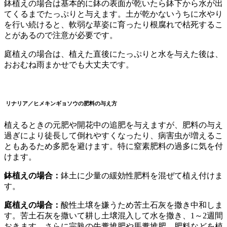
鉢植えの場合は基本的に鉢の表面が乾いたら鉢下から水が出
てくるまでたっぷりと与えます。土が乾かないうちに水やり
を行い続けると、軟弱な草姿に育ったり根腐れで枯死するこ
とがあるので注意が必要です。
庭植えの場合は、植えた直後にたっぷりと水を与えた後は、
おおむね雨まかせでも大丈夫です。
リナリア／ヒメ
キンギョソウ
の
肥料の与え方
植えるときの元肥や開花中の追肥を与えますが、肥料の与え
過ぎにより徒長して倒れやすくなったり、病害虫が増えるこ
ともあるため多肥を避けます。特に窒素肥料の過多に気を付
けます。
鉢植えの場合：
鉢土に少量の緩効性肥料を混ぜて植え付けま
す。
庭植えの場合：
酸性土壌を嫌うため苦土石灰を撒き中和しま
す。苦土石灰を撒いて耕し土壌混入して水を撒き、1～2週間
おきます。さらに完熟の牛糞堆肥や馬糞堆肥、肥料などを植