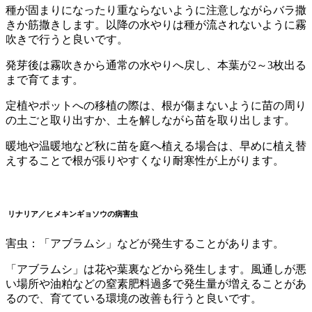
種が固まりになったり重ならないように注意しながらバラ撒
きか筋撒きします。以降の水やりは種が流されないように霧
吹きで行うと良いです。
発芽後は霧吹きから通常の水やりへ戻し、本葉が2～3枚出る
まで育てます。
定植やポットへの移植の際は、根が傷まないように苗の周り
の土ごと取り出すか、土を解しながら苗を取り出します。
暖地や温暖地など秋に苗を庭へ植える場合は、早めに植え替
えすることで根が張りやすくなり耐寒性が上がります。
リナリア／ヒメキンギョソウ
の
病害虫
害虫：「アブラムシ」などが発生することがあります。
「アブラムシ」は花や葉裏などから発生します。風通しが悪
い場所や油粕などの窒素肥料過多で発生量が増えることがあ
るので、育てている環境の改善も行うと良いです。