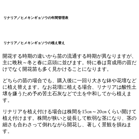
リナリア／ヒメキンギョソウ
の
年間管理表
リナリア／ヒメキンギョソウ
の
植え替え
開花する時期の違いから苗の流通する時期が異なりますが、
主に晩秋～冬と春に店頭に並びます。特に春は育成用の苗だ
けでなく開花苗も多く見かけることになります。
どちらの苗の場合でも、購入後に一回り大きな鉢や花壇など
に植え替えます。なお花壇に植える場合、リナリアは酸性土
壌を嫌うため予め苦土石灰などで土を中和してから植えま
す。
リナリアを植え付ける場合は株間を15㎝～20㎝くらい開けて
植え付けます。株間が狭いと徒長して軟弱な茎になり、茎の
細さも合わさって倒れながら開花し、著しく景観を損ねま
す。