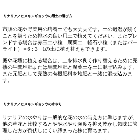
リナリア／ヒメキンギョソウ
の
用土の選び方
市販の花や野菜用の培養土でも大丈夫です。土の過湿が続く
ことを嫌うため排水の良い用土で植えてください。またブレ
ンドする場合は赤玉土小粒：腐葉土：軽石小粒（またはパー
ライト）＝6：3：1の土に植え替えもできます。
庭や花壇に植える場合は、土を排水良く作り替えるために完
熟の牛糞堆肥または馬糞堆肥と腐葉土を土に混ぜ込みます。
また元肥として完熟の有機肥料を堆肥と一緒に混ぜ込みま
す。
リナリア／ヒメ
キンギョソウ
の
水やり
リナリアの水やりは一般的な花の水の与え方に準じますが、
他の草花と比較するとやや水やり頻度を抑え乾かし気味に管
理した方が倒伏しにくい締まった株に育ちます。