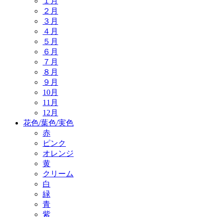
１月
２月
３月
４月
５月
６月
７月
８月
９月
10月
11月
12月
花色/葉色/実色
赤
ピンク
オレンジ
黄
クリーム
白
緑
青
紫