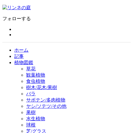
フォローする
ホーム
記事
植物図鑑
草花
観葉植物
食虫植物
樹木/花木/果樹
バラ
サボテン/多肉植物
ヤシ/ソテツ/その他
果樹
水生植物
球根
芝/グラス