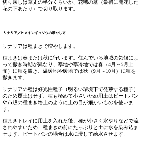
切り戻しは草丈の半分くらいか、花穂の基（最初に開花した
花の下あたり）で切り取ります。
リナリア／ヒメキンギョソウ
の
増やし方
リナリアは種まきで増やします。
種まきは春または秋に行います。住んでいる地域の気候によ
って撒き時期が異なり、寒地や寒冷地では春（4月～5月上
旬）に種を撒き、温暖地や暖地では秋（9月～10月）に種を
撒きます。
リナリアの種は好光性種子（明るい環境下で発芽する種子）
のため覆土はせず、種も極めて小さいため用土はピートバン
や市販の種まき培土のように土の目が細かいものを使いま
す。
種まきトレイに用土を入れた後、種が小さく水やりなどで流
されやすいため、種まきの前にたっぷりと土に水を染み込ま
せます。ピートバンの場合は水に浸して給水させます。