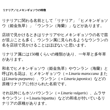
リナリア／ヒメキンギョソウ
の特徴
リナリアに関わる名前として「リナリア」「ヒメキンギョソ
ウ（姫金魚草）」「ウンラン（海蘭）」などがあります。
店頭で見かけるときはリナリアやヒメキンギョソウの名で苗
が並ぶことも多く、ウンラン属に見られるようなウンランの
名を店頭で見かけることはほぼないと思います。
リナリア属には150種くらいの種類があり、一年草と多年草
があります。
和名でヒメキンギョソウ（姫金魚草）やウンラン（海蘭）と
呼ばれる花は、ヒメキンギョソウ（＝
Linaria maroccana
また
は
Linaria purpurea
）、ウンラン（＝
Linaria japonica
）などの
原種リナリアに付けられた名前です。
それ以外にもホソバウンラン（＝
Linaria vulgaris
）、ムラサ
キウンラン（＝Linaria bipartita）などの和名が付いているリ
ナリアの原種があります。