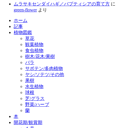
ムラサキセンダイハギ／バプティシアの育て方
に
green-flower
より
ホーム
記事
植物図鑑
草花
観葉植物
食虫植物
樹木/花木/果樹
バラ
サボテン/多肉植物
ヤシ/ソテツ/その他
果樹
水生植物
球根
芝/グラス
野菜/ハーブ
蘭
本
開花期/観賞期