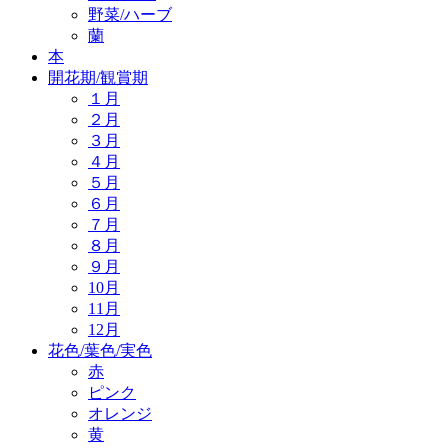
野菜/ハーブ
蘭
本
開花期/観賞期
１月
２月
３月
４月
５月
６月
７月
８月
９月
10月
11月
12月
花色/葉色/実色
赤
ピンク
オレンジ
黄