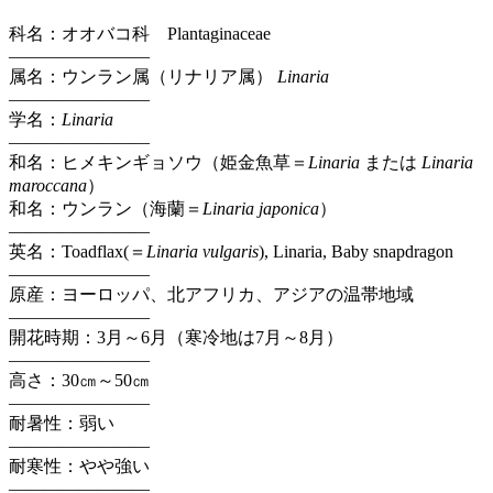
科名：オオバコ科 Plantaginaceae
————————
属名：ウンラン属（リナリア属）
Linaria
————————
学名：
Linaria
————————
和名：ヒメキンギョソウ（姫金魚草＝
Linaria
または
Linaria
maroccana
）
和名：ウンラン（海蘭＝
Linaria japonica
）
————————
英名：Toadflax(＝
Linaria vulgaris
), Linaria, Baby snapdragon
————————
原産：ヨーロッパ、北アフリカ、アジアの温帯地域
————————
開花時期：3月～6月（寒冷地は7月～8月）
————————
高さ：30㎝～50㎝
————————
耐暑性：弱い
————————
耐寒性：やや強い
————————