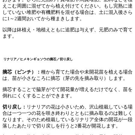
えこむ周囲に混ぜてから植え付けてください。もし完熟に達
していない堆肥や有機肥料を混ぜる場合は、土に混入後さら
に1～2週間おいてから種まきします。
以降は鉢植え・地植えともに追肥は与えず、元肥のみで育て
ます。
リナリア／ヒメキンギョソウ
の摘芯
／切り戻し
摘芯（ピンチ）：
種から育てた場合や未開花苗を植える場合
は、苗が小さなころに摘芯（芽の先を摘み取り）します。
摘芯することで脇芽がでて開花量が増えるだけでなく、苗を
倒れにくくすることができます。
切り戻し：
リナリアの花は小さいため、沢山植栽している場
合は一つ一つの花を咲き終わりとともに摘み取るのは難しく
なります。そのため植栽しているリナリア全体の開花が一段
落したあたりで切り戻しを行うと2番花が開花します。