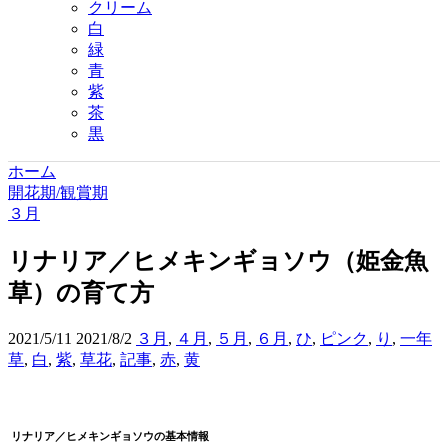
クリーム
白
緑
青
紫
茶
黒
ホーム
開花期/観賞期
３月
リナリア／ヒメキンギョソウ（姫金魚
草）の育て方
2021/5/11
2021/8/2
３月
,
４月
,
５月
,
６月
,
ひ
,
ピンク
,
り
,
一年
草
,
白
,
紫
,
草花
,
記事
,
赤
,
黄
リナリア／ヒメキンギョソウの
基本情報