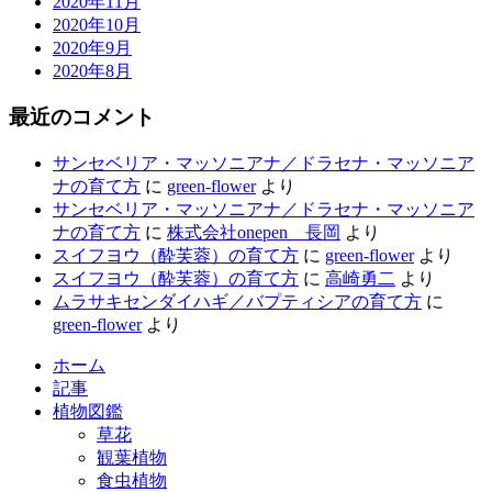
2020年11月
2020年10月
2020年9月
2020年8月
最近のコメント
サンセベリア・マッソニアナ／ドラセナ・マッソニア
ナの育て方
に
green-flower
より
サンセベリア・マッソニアナ／ドラセナ・マッソニア
ナの育て方
に
株式会社onepen 長岡
より
スイフヨウ（酔芙蓉）の育て方
に
green-flower
より
スイフヨウ（酔芙蓉）の育て方
に
高崎勇二
より
ムラサキセンダイハギ／バプティシアの育て方
に
green-flower
より
ホーム
記事
植物図鑑
草花
観葉植物
食虫植物