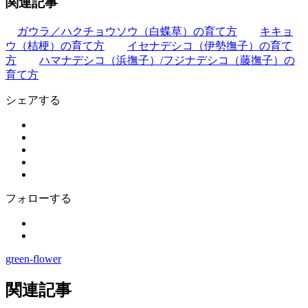
関連記事
ガウラ／ハクチョウソウ（白蝶草）の育て方
キキョ
ウ（桔梗）の育て方
イセナデシコ（伊勢撫子）の育て
方
ハマナデシコ（浜撫子）/フジナデシコ（藤撫子）の
育て方
シェアする
フォローする
green-flower
関連記事