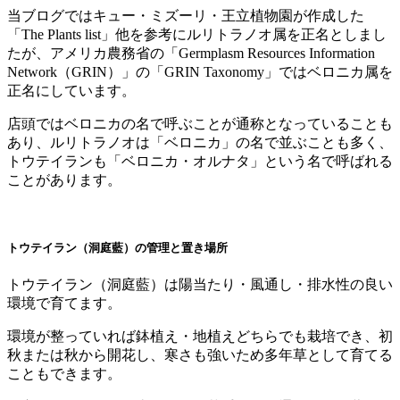
当ブログではキュー・ミズーリ・王立植物園が作成した
「The Plants list」他を参考にルリトラノオ属を正名としまし
たが、アメリカ農務省の「Germplasm Resources Information
Network（GRIN）」の「GRIN Taxonomy」ではベロニカ属を
正名にしています。
店頭ではベロニカの名で呼ぶことが通称となっていることも
あり、ルリトラノオは「ベロニカ」の名で並ぶことも多く、
トウテイランも「ベロニカ・オルナタ」という名で呼ばれる
ことがあります。
トウテイラン（洞庭藍）の管理と置き場所
トウテイラン（洞庭藍）は陽当たり・風通し・排水性の良い
環境で育てます。
環境が整っていれば鉢植え・地植えどちらでも栽培でき、初
秋または秋から開花し、寒さも強いため多年草として育てる
こともできます。