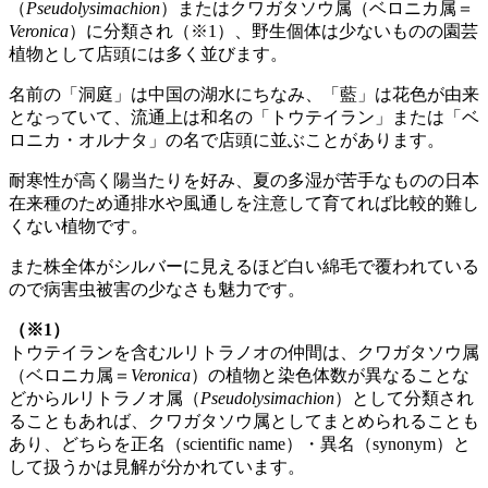
（
Pseudolysimachion
）またはクワガタソウ属（ベロニカ属＝
Veronica
）に分類され（※1）、野生個体は少ないものの園芸
植物として店頭には多く並びます。
名前の「洞庭」は中国の湖水にちなみ、「藍」は花色が由来
となっていて、流通上は和名の「トウテイラン」または「ベ
ロニカ・オルナタ」の名で店頭に並ぶことがあります。
耐寒性が高く陽当たりを好み、夏の多湿が苦手なものの日本
在来種のため通排水や風通しを注意して育てれば比較的難し
くない植物です。
また株全体がシルバーに見えるほど白い綿毛で覆われている
ので病害虫被害の少なさも魅力です。
（※1）
トウテイランを含むルリトラノオの仲間は、クワガタソウ属
（ベロニカ属＝
Veronica
）の植物と染色体数が異なることな
どからルリトラノオ属（
Pseudolysimachion
）として分類され
ることもあれば、クワガタソウ属としてまとめられることも
あり、どちらを正名（scientific name）・異名（synonym）と
して扱うかは見解が分かれています。