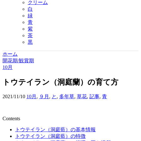
クリーム
白
緑
青
紫
茶
黒
ホーム
開花期/観賞期
10月
トウテイラン（洞庭蘭）の育て方
2021/11/10
10月
,
９月
,
と
,
多年草
,
草花
,
記事
,
青
Contents
トウテイラン（洞庭藍）の基本情報
トウテイラン（洞庭藍）の特徴