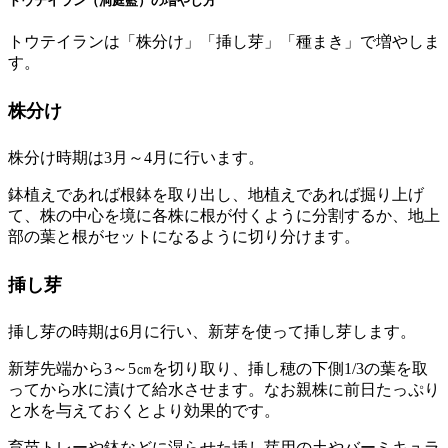
トウテイラン（洞庭藍）の増やし方
トウテイランは「株分け」「挿し芽」「種まき」で増やしま
す。
株分け
株分け時期は3月～4月に行います。
鉢植えであれば根鉢を取り出し、地植えであれば掘り上げ
て、株の中心を境に各株に根が付くように分割するか、地上
部の葉と根がセットになるように切り分けます。
挿し芽
挿し芽の時期は6月に行い、新芽を使って挿し芽します。
新芽先端から3～5㎝を切り取り、挿し穂の下側1/3の葉を取
ってから水に漬けて給水させます。なお親株に前日たっぷり
と水を与えておくとより効果的です。
育苗トレーや鉢などに湿らせた挿し芽用の土やバーミキュラ