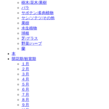
樹木/花木/果樹
バラ
サボテン/多肉植物
ヤシ/ソテツ/その他
果樹
水生植物
球根
芝/グラス
野菜/ハーブ
蘭
本
開花期/観賞期
１月
２月
３月
４月
５月
６月
７月
８月
９月