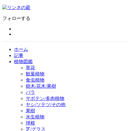
フォローする
ホーム
記事
植物図鑑
草花
観葉植物
食虫植物
樹木/花木/果樹
バラ
サボテン/多肉植物
ヤシ/ソテツ/その他
果樹
水生植物
球根
芝/グラス