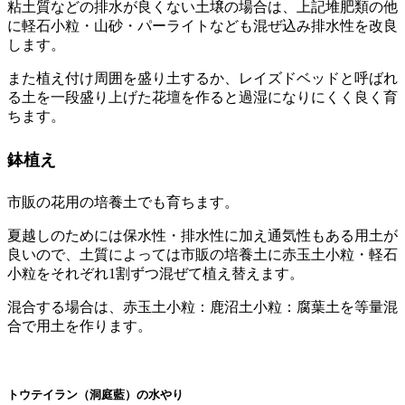
粘土質などの排水が良くない土壌の場合は、上記堆肥類の他
に軽石小粒・山砂・パーライトなども混ぜ込み排水性を改良
します。
また植え付け周囲を盛り土するか、レイズドベッドと呼ばれ
る土を一段盛り上げた花壇を作ると過湿になりにくく良く育
ちます。
鉢植え
市販の花用の培養土でも育ちます。
夏越しのためには保水性・排水性に加え通気性もある用土が
良いので、土質によっては市販の培養土に赤玉土小粒・軽石
小粒をそれぞれ1割ずつ混ぜて植え替えます。
混合する場合は、赤玉土小粒：鹿沼土小粒：腐葉土を等量混
合で用土を作ります。
トウテイラン（洞庭藍）の水やり