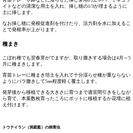
イトなどの清潔な用土を入れ、挿し穂の1/3が埋まるように
土に挿します。
なお挿し穂に発根促進剤を付けたり、活力剤を水に加えるこ
とで発根率が上がります。
種まき
こぼれ種でも翌春芽がでますが、取り撒きする場合は4月～5
月に種まきします。
育苗トレーに種まき培土を入れて十分湿らせ種が重ならない
ようにバラ撒きして5㎜程度軽く覆土します。
発芽後から移植できる大きさに育つまで適宜間引きをしなが
ら育て、本葉数枚育ったころにポットに移植するか花壇に植
え付けます。
トウテイラン（洞庭藍）の病害虫