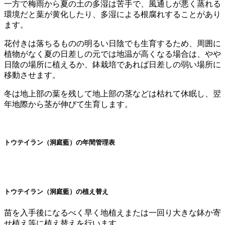
一方で梅雨から夏の土の多湿は苦手で、風通しが悪く蒸れる
環境だと葉が黄化したり、多湿による根腐れすることがあり
ます。
花付きは落ちるものの明るい日陰でも生育するため、周囲に
植物がなく夏の日差しの元では地温が高くなる場合は、やや
日陰の場所に植えるか、鉢栽培であれば日差しの弱い場所に
移動させます。
冬は地上部の葉を残して地上部の茎などは枯れて休眠し、翌
年地際から茎が伸びて生育します。
トウテイラン（洞庭藍）の年間管理表
トウテイラン（洞庭藍）の植え替え
苗を入手後になるべく早く地植えまたは一回り大きな鉢か寄
せ植え等に植え替えを行います。